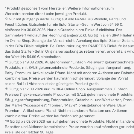
* Produkt gesponsert vom Hersteller. Weitere Informationen zum
Werbetreibenden direkt beim jeweiligen Produkt.
*³ Nur mit gültiger jö Karte. Gültig auf alle PAMPERS Windeln, Pants und
Feuchttücher. Gutschein für ein tiptoi Starter-Set im Wert von 54.99 €,
einlösbar bis 30.09.2026. Nur ein Gutschein pro Einkauf einlösbar. Der
Sammelwert wird auf der Rechnung angedruckt. Gültig in allen BIPA Filialen
im Online Shop. Solange der Vorrat reicht. Abholung des tiptoi Starter Sets n
in der BIPA Filiale möglich. Bei Retournierung der PAMPERS Einkäufe ist au
das tiptoi Starter-Set in Originalverpackung zu retournieren, andernfalls wir
der Wert iHv 54.99 € einbehalten.
*⁴ Gültig bis 19.08.2026. Ausgenommen "Einfach Preiswert" gekennzeichnete
Produkte, mit SALE gekennzeichnete Produkte, Säuglingsanfangsnahrung,
Baby-Premium-Artikel sowie Pfand. Nicht mit anderen Aktionen und Rabatt
kombinierbar. Preise werden kaufmännisch gerundet. Solange der Vorrat
reicht. Bei 1+1 Aktionen ist das günstigste Produkt gratis.
*⁸ Gültig bis 12.08.2026 nur im BIPA Online Shop. Ausgenommen „Einfach
Preiswert“ gekennzeichnete Produkte, mit SALE gekennzeichnete Produkte,
Säuglingsanfangsnahrung, Fotoprodukte, Gutschein- und Wertkarten, Produ
der Marke “Accessories“, “Tonies“, “Mavie“, preisgebundene Ware, Baby
Premium- Artikel sowie Pfand. Nicht mit anderen Rabatten und Aktionen
kombinierbar. Preise werden kaufmännisch gerundet.
*¹⁰ Gültig bis 02.09.2026 nur auf gekennzeichnete Produkte. Nicht mit ander
Rabatten und Aktionen kombinierbar. Preise werden kaufmännisch gerundet
Preisliste der letzten 30 Tage