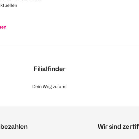
aktuellen
nen
Filialfinder
Dein Weg zu uns
 bezahlen
Wir sind zertif