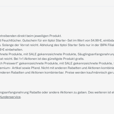
treibenden direkt beim jeweiligen Produkt.
d Feuchttücher. Gutschein für ein tiptoi Starter-Set im Wert von 54.99 €, einlö
. Solange der Vorrat reicht. Abholung des tiptoi Starter Sets nur in der BIPA Fil
9 € einbehalten.
ichnete Produkte, mit SALE gekennzeichnete Produkte, Säuglingsanfangsnahrun
reicht. Bei 1+1 Aktionen ist das günstigste Produkt gratis.
ach Preiswert“ gekennzeichnete Produkte, mit SALE gekennzeichnete Produkte,
remium- Artikel sowie Pfand. Nicht mit anderen Rabatten und Aktionen kombini
t anderen Rabatten und Aktionen kombinierbar. Preise werden kaufmännisch ger
lingsanfangsnahrung Rabatte oder andere Aktionen zu geben. Des weiteren ist 
 Kundenservice
.