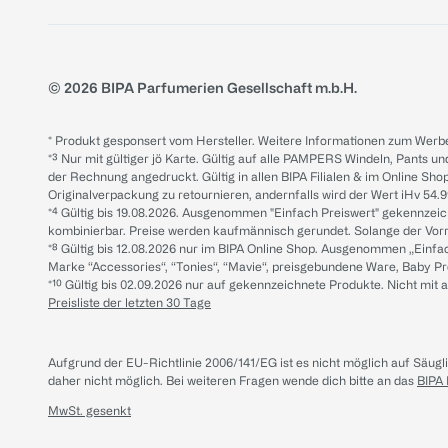
© 2026 BIPA Parfumerien Gesellschaft m.b.H.
* Produkt gesponsert vom Hersteller. Weitere Informationen zum Werbe
*³ Nur mit gültiger jö Karte. Gültig auf alle PAMPERS Windeln, Pants un
der Rechnung angedruckt. Gültig in allen BIPA Filialen & im Online Shop
Originalverpackung zu retournieren, andernfalls wird der Wert iHv 54.9
*⁴ Gültig bis 19.08.2026. Ausgenommen "Einfach Preiswert" gekennze
kombinierbar. Preise werden kaufmännisch gerundet. Solange der Vorrat 
*⁸ Gültig bis 12.08.2026 nur im BIPA Online Shop. Ausgenommen „Einf
Marke “Accessories“, “Tonies“, “Mavie“, preisgebundene Ware, Baby P
*¹⁰ Gültig bis 02.09.2026 nur auf gekennzeichnete Produkte. Nicht mi
Preisliste der letzten 30 Tage
Aufgrund der EU-Richtlinie 2006/141/EG ist es nicht möglich auf Säug
daher nicht möglich.
Bei weiteren Fragen wende dich bitte an das
BIPA
MwSt. gesenkt