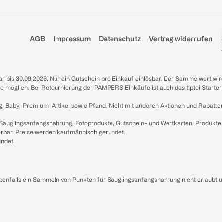
AGB
Impressum
Datenschutz
Vertrag widerrufen
sbar bis 30.09.2026. Nur ein Gutschein pro Einkauf einlösbar. Der Sammelwert wir
iale möglich. Bei Retournierung der PAMPERS Einkäufe ist auch das tiptoi Starter
g, Baby-Premium-Artikel sowie Pfand. Nicht mit anderen Aktionen und Rabatte
 Säuglingsanfangsnahrung, Fotoprodukte, Gutschein- und Wertkarten, Produkte
erbar. Preise werden kaufmännisch gerundet.
undet.
ebenfalls ein Sammeln von Punkten für Säuglingsanfangsnahrung nicht erlaubt 