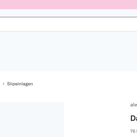
Slipeinlagen
al
D
76 