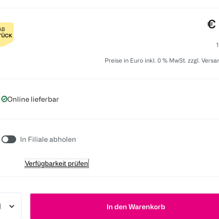
Pr
€ 
1
Preise in Euro inkl. 0 % MwSt. zzgl. Vers
Online lieferbar
In Filiale abholen
Verfügbarkeit prüfen
In den Warenkorb