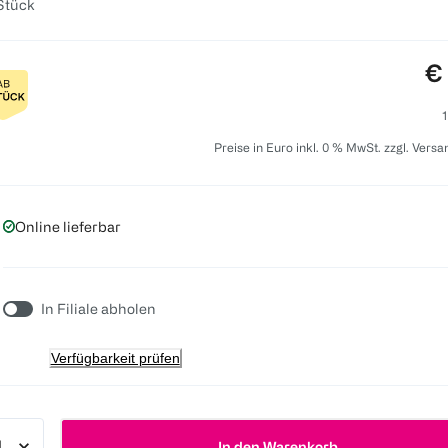
Stück
Pr
€
1
Preise in Euro inkl. 0 % MwSt. zzgl. Vers
Online lieferbar
In Filiale abholen
Verfügbarkeit prüfen
In den Warenkorb