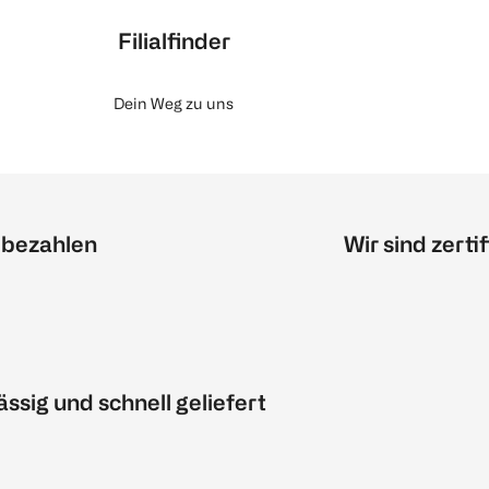
Filialfinder
Dein Weg zu uns
 bezahlen
Wir sind zertif
ässig und schnell geliefert