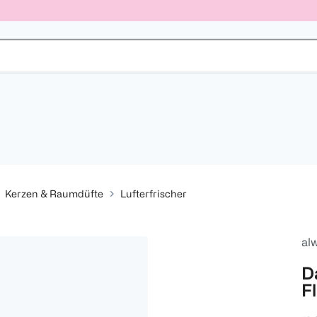
Kerzen & Raumdüfte
Lufterfrischer
al
D
F