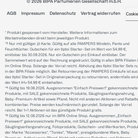
© 2026 BIPA Parfumerien Gesellschaft m.b.H.
AGB
Impressum
Datenschutz
Vertrag widerrufen
Cooki
* Produkt gesponsert vom Hersteller. Weitere Informationen zum
Werbetreibenden direkt beim jeweiligen Produkt.
*³ Nur mit gültiger jö Karte. Gültig auf alle PAMPERS Windeln, Pants und
Feuchttücher. Gutschein für ein tiptoi Starter-Set im Wert von 54.99 €,
einlösbar bis 30.09.2026. Nur ein Gutschein pro Einkauf einlösbar. Der
Sammelwert wird auf der Rechnung angedruckt. Gültig in allen BIPA Filialen
im Online Shop. Solange der Vorrat reicht. Abholung des tiptoi Starter Sets n
in der BIPA Filiale möglich. Bei Retournierung der PAMPERS Einkäufe ist au
das tiptoi Starter-Set in Originalverpackung zu retournieren, andernfalls wir
der Wert iHv 54.99 € einbehalten.
*⁴ Gültig bis 19.08.2026. Ausgenommen "Einfach Preiswert" gekennzeichnete
Produkte, mit SALE gekennzeichnete Produkte, Säuglingsanfangsnahrung,
Baby-Premium-Artikel sowie Pfand. Nicht mit anderen Aktionen und Rabatt
kombinierbar. Preise werden kaufmännisch gerundet. Solange der Vorrat
reicht. Bei 1+1 Aktionen ist das günstigste Produkt gratis.
*⁸ Gültig bis 12.08.2026 nur im BIPA Online Shop. Ausgenommen „Einfach
Preiswert“ gekennzeichnete Produkte, mit SALE gekennzeichnete Produkte,
Säuglingsanfangsnahrung, Fotoprodukte, Gutschein- und Wertkarten, Produ
der Marke “Accessories“, “Tonies“, “Mavie“, preisgebundene Ware, Baby
Premium- Artikel sowie Pfand. Nicht mit anderen Rabatten und Aktionen