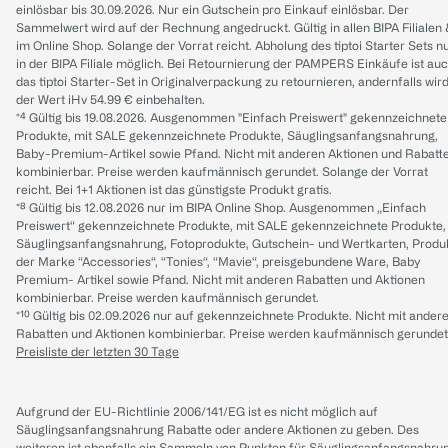
einlösbar bis 30.09.2026. Nur ein Gutschein pro Einkauf einlösbar. Der
Sammelwert wird auf der Rechnung angedruckt. Gültig in allen BIPA Filialen
im Online Shop. Solange der Vorrat reicht. Abholung des tiptoi Starter Sets n
in der BIPA Filiale möglich. Bei Retournierung der PAMPERS Einkäufe ist au
das tiptoi Starter-Set in Originalverpackung zu retournieren, andernfalls wir
der Wert iHv 54.99 € einbehalten.
*⁴ Gültig bis 19.08.2026. Ausgenommen "Einfach Preiswert" gekennzeichnete
Produkte, mit SALE gekennzeichnete Produkte, Säuglingsanfangsnahrung,
Baby-Premium-Artikel sowie Pfand. Nicht mit anderen Aktionen und Rabatt
kombinierbar. Preise werden kaufmännisch gerundet. Solange der Vorrat
reicht. Bei 1+1 Aktionen ist das günstigste Produkt gratis.
*⁸ Gültig bis 12.08.2026 nur im BIPA Online Shop. Ausgenommen „Einfach
Preiswert“ gekennzeichnete Produkte, mit SALE gekennzeichnete Produkte,
Säuglingsanfangsnahrung, Fotoprodukte, Gutschein- und Wertkarten, Produ
der Marke “Accessories“, “Tonies“, “Mavie“, preisgebundene Ware, Baby
Premium- Artikel sowie Pfand. Nicht mit anderen Rabatten und Aktionen
kombinierbar. Preise werden kaufmännisch gerundet.
*¹⁰ Gültig bis 02.09.2026 nur auf gekennzeichnete Produkte. Nicht mit ander
Rabatten und Aktionen kombinierbar. Preise werden kaufmännisch gerundet
Preisliste der letzten 30 Tage
Aufgrund der EU-Richtlinie 2006/141/EG ist es nicht möglich auf
Säuglingsanfangsnahrung Rabatte oder andere Aktionen zu geben. Des
weiteren ist ebenfalls ein Sammeln von Punkten für Säuglingsanfangsnahru