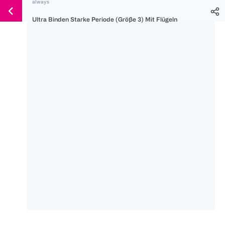
always
Weiter
Für
Für
Für
zum
Ultra Binden Starke Periode (Größe 3) Mit Flügeln
300 Ös
500 Ös
150 Ös
Inhalt
-20%
-10%
-15%