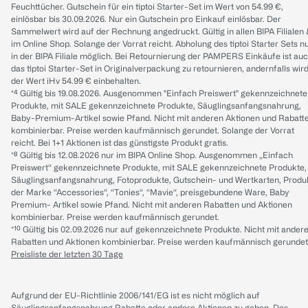
Feuchttücher. Gutschein für ein tiptoi Starter-Set im Wert von 54.99 €,
einlösbar bis 30.09.2026. Nur ein Gutschein pro Einkauf einlösbar. Der
Sammelwert wird auf der Rechnung angedruckt. Gültig in allen BIPA Filialen
im Online Shop. Solange der Vorrat reicht. Abholung des tiptoi Starter Sets n
in der BIPA Filiale möglich. Bei Retournierung der PAMPERS Einkäufe ist au
das tiptoi Starter-Set in Originalverpackung zu retournieren, andernfalls wir
der Wert iHv 54.99 € einbehalten.
*⁴ Gültig bis 19.08.2026. Ausgenommen "Einfach Preiswert" gekennzeichnete
Produkte, mit SALE gekennzeichnete Produkte, Säuglingsanfangsnahrung,
Baby-Premium-Artikel sowie Pfand. Nicht mit anderen Aktionen und Rabatt
kombinierbar. Preise werden kaufmännisch gerundet. Solange der Vorrat
reicht. Bei 1+1 Aktionen ist das günstigste Produkt gratis.
*⁸ Gültig bis 12.08.2026 nur im BIPA Online Shop. Ausgenommen „Einfach
Preiswert“ gekennzeichnete Produkte, mit SALE gekennzeichnete Produkte,
Säuglingsanfangsnahrung, Fotoprodukte, Gutschein- und Wertkarten, Produ
der Marke “Accessories“, “Tonies“, “Mavie“, preisgebundene Ware, Baby
Premium- Artikel sowie Pfand. Nicht mit anderen Rabatten und Aktionen
kombinierbar. Preise werden kaufmännisch gerundet.
*¹⁰ Gültig bis 02.09.2026 nur auf gekennzeichnete Produkte. Nicht mit ander
Rabatten und Aktionen kombinierbar. Preise werden kaufmännisch gerundet
Preisliste der letzten 30 Tage
Aufgrund der EU-Richtlinie 2006/141/EG ist es nicht möglich auf
Säuglingsanfangsnahrung Rabatte oder andere Aktionen zu geben. Des