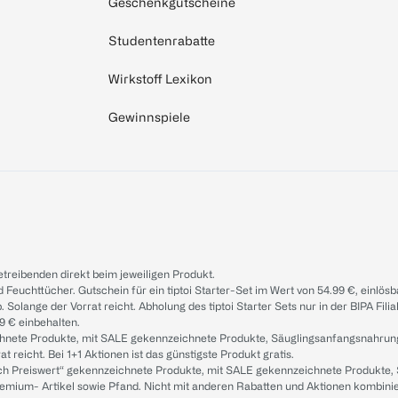
Geschenkgutscheine
Studentenrabatte
Wirkstoff Lexikon
Gewinnspiele
treibenden direkt beim jeweiligen Produkt.
d Feuchttücher. Gutschein für ein tiptoi Starter-Set im Wert von 54.99 €, einlö
. Solange der Vorrat reicht. Abholung des tiptoi Starter Sets nur in der BIPA Fil
9 € einbehalten.
ichnete Produkte, mit SALE gekennzeichnete Produkte, Säuglingsanfangsnahrun
reicht. Bei 1+1 Aktionen ist das günstigste Produkt gratis.
ach Preiswert“ gekennzeichnete Produkte, mit SALE gekennzeichnete Produkte,
remium- Artikel sowie Pfand. Nicht mit anderen Rabatten und Aktionen kombini