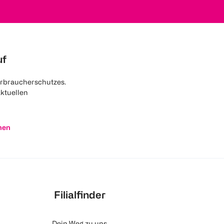
uf
rbraucherschutzes.
aktuellen
nen
Filialfinder
Dein Weg zu uns