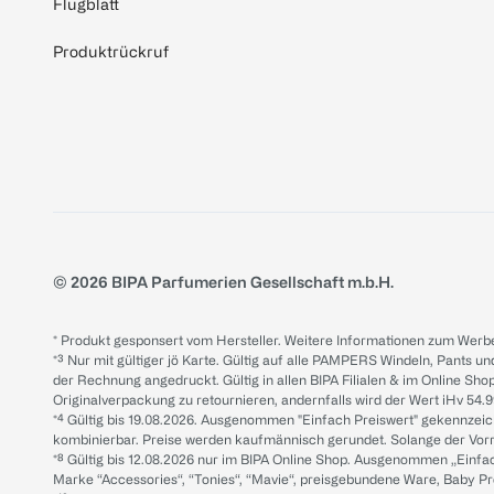
Flugblatt
Produktrückruf
© 2026 BIPA Parfumerien Gesellschaft m.b.H.
* Produkt gesponsert vom Hersteller. Weitere Informationen zum Werbe
*³ Nur mit gültiger jö Karte. Gültig auf alle PAMPERS Windeln, Pants un
der Rechnung angedruckt. Gültig in allen BIPA Filialen & im Online Shop
Originalverpackung zu retournieren, andernfalls wird der Wert iHv 54.9
*⁴ Gültig bis 19.08.2026. Ausgenommen "Einfach Preiswert" gekennze
kombinierbar. Preise werden kaufmännisch gerundet. Solange der Vorrat 
*⁸ Gültig bis 12.08.2026 nur im BIPA Online Shop. Ausgenommen „Einf
Marke “Accessories“, “Tonies“, “Mavie“, preisgebundene Ware, Baby P