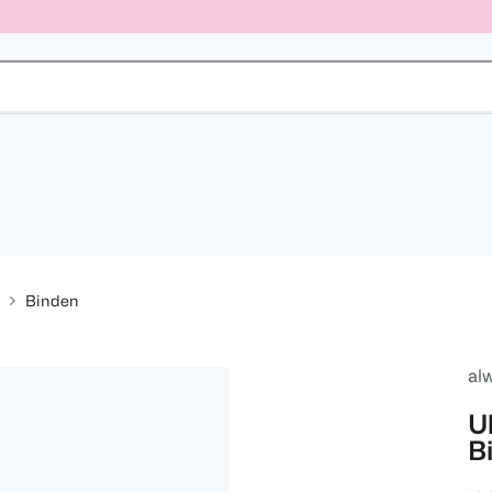
Binden
al
U
B