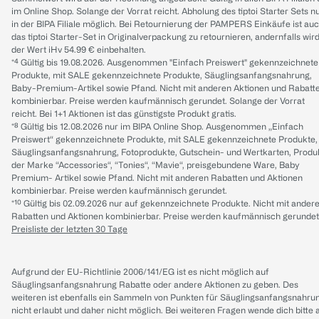
im Online Shop. Solange der Vorrat reicht. Abholung des tiptoi Starter Sets n
in der BIPA Filiale möglich. Bei Retournierung der PAMPERS Einkäufe ist au
das tiptoi Starter-Set in Originalverpackung zu retournieren, andernfalls wir
der Wert iHv 54.99 € einbehalten.
*⁴ Gültig bis 19.08.2026. Ausgenommen "Einfach Preiswert" gekennzeichnete
Produkte, mit SALE gekennzeichnete Produkte, Säuglingsanfangsnahrung,
Baby-Premium-Artikel sowie Pfand. Nicht mit anderen Aktionen und Rabatt
kombinierbar. Preise werden kaufmännisch gerundet. Solange der Vorrat
reicht. Bei 1+1 Aktionen ist das günstigste Produkt gratis.
*⁸ Gültig bis 12.08.2026 nur im BIPA Online Shop. Ausgenommen „Einfach
Preiswert“ gekennzeichnete Produkte, mit SALE gekennzeichnete Produkte,
Säuglingsanfangsnahrung, Fotoprodukte, Gutschein- und Wertkarten, Produ
der Marke “Accessories“, “Tonies“, “Mavie“, preisgebundene Ware, Baby
Premium- Artikel sowie Pfand. Nicht mit anderen Rabatten und Aktionen
kombinierbar. Preise werden kaufmännisch gerundet.
*¹⁰ Gültig bis 02.09.2026 nur auf gekennzeichnete Produkte. Nicht mit ander
Rabatten und Aktionen kombinierbar. Preise werden kaufmännisch gerundet
Preisliste der letzten 30 Tage
Aufgrund der EU-Richtlinie 2006/141/EG ist es nicht möglich auf
Säuglingsanfangsnahrung Rabatte oder andere Aktionen zu geben. Des
weiteren ist ebenfalls ein Sammeln von Punkten für Säuglingsanfangsnahru
nicht erlaubt und daher nicht möglich.
Bei weiteren Fragen wende dich bitte 