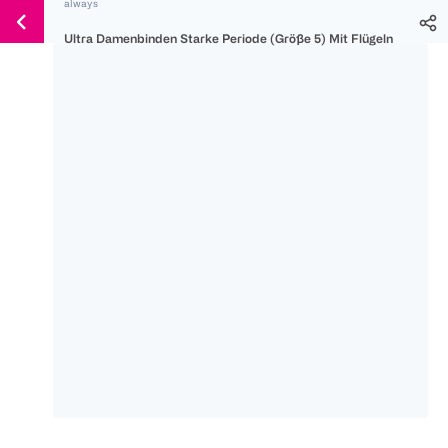
always
Weiter
Für
Für
Für
zum
Ultra Damenbinden Starke Periode (Größe 5) Mit Flügeln
300 Ös
500 Ös
150 Ös
Inhalt
-20%
-10%
-15%