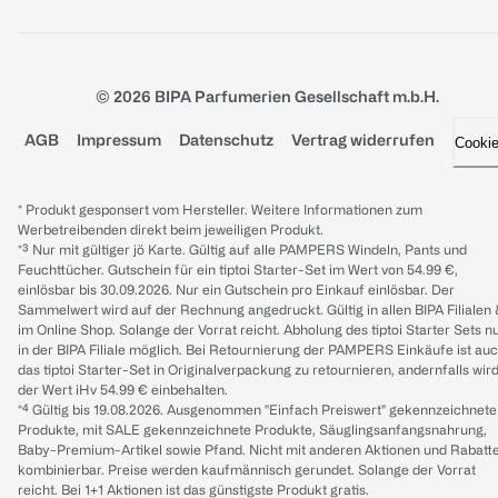
© 2026 BIPA Parfumerien Gesellschaft m.b.H.
AGB
Impressum
Datenschutz
Vertrag widerrufen
Cooki
* Produkt gesponsert vom Hersteller. Weitere Informationen zum
Werbetreibenden direkt beim jeweiligen Produkt.
*³ Nur mit gültiger jö Karte. Gültig auf alle PAMPERS Windeln, Pants und
Feuchttücher. Gutschein für ein tiptoi Starter-Set im Wert von 54.99 €,
einlösbar bis 30.09.2026. Nur ein Gutschein pro Einkauf einlösbar. Der
Sammelwert wird auf der Rechnung angedruckt. Gültig in allen BIPA Filialen
im Online Shop. Solange der Vorrat reicht. Abholung des tiptoi Starter Sets n
in der BIPA Filiale möglich. Bei Retournierung der PAMPERS Einkäufe ist au
das tiptoi Starter-Set in Originalverpackung zu retournieren, andernfalls wir
der Wert iHv 54.99 € einbehalten.
*⁴ Gültig bis 19.08.2026. Ausgenommen "Einfach Preiswert" gekennzeichnete
Produkte, mit SALE gekennzeichnete Produkte, Säuglingsanfangsnahrung,
Baby-Premium-Artikel sowie Pfand. Nicht mit anderen Aktionen und Rabatt
kombinierbar. Preise werden kaufmännisch gerundet. Solange der Vorrat
reicht. Bei 1+1 Aktionen ist das günstigste Produkt gratis.