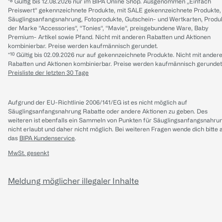
*⁸ Gültig bis 12.08.2026 nur im BIPA Online Shop. Ausgenommen „Einfach
Preiswert“ gekennzeichnete Produkte, mit SALE gekennzeichnete Produkte,
Säuglingsanfangsnahrung, Fotoprodukte, Gutschein- und Wertkarten, Produ
der Marke “Accessories“, “Tonies“, “Mavie“, preisgebundene Ware, Baby
Premium- Artikel sowie Pfand. Nicht mit anderen Rabatten und Aktionen
kombinierbar. Preise werden kaufmännisch gerundet.
*¹⁰ Gültig bis 02.09.2026 nur auf gekennzeichnete Produkte. Nicht mit ander
Rabatten und Aktionen kombinierbar. Preise werden kaufmännisch gerundet
Preisliste der letzten 30 Tage
Aufgrund der EU-Richtlinie 2006/141/EG ist es nicht möglich auf
Säuglingsanfangsnahrung Rabatte oder andere Aktionen zu geben. Des
weiteren ist ebenfalls ein Sammeln von Punkten für Säuglingsanfangsnahru
nicht erlaubt und daher nicht möglich.
Bei weiteren Fragen wende dich bitte 
das
BIPA Kundenservice
.
MwSt. gesenkt
Meldung möglicher illegaler Inhalte