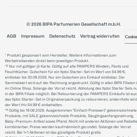
© 2026 BIPA Parfumerien Gesellschaft m.b.H.
AGB
Impressum
Datenschutz
Vertrag widerrufen
Cooki
* Produkt gesponsert vom Hersteller. Weitere Informationen zum
Werbetreibenden direkt beim jeweiligen Produkt.
*³ Nur mit gültiger jö Karte. Gültig auf alle PAMPERS Windeln, Pants und
Feuchttücher. Gutschein für ein tiptoi Starter-Set im Wert von 54.99 €,
einlösbar bis 30.09.2026. Nur ein Gutschein pro Einkauf einlösbar. Der
Sammelwert wird auf der Rechnung angedruckt. Gültig in allen BIPA Filialen
im Online Shop. Solange der Vorrat reicht. Abholung des tiptoi Starter Sets n
in der BIPA Filiale möglich. Bei Retournierung der PAMPERS Einkäufe ist au
das tiptoi Starter-Set in Originalverpackung zu retournieren, andernfalls wir
der Wert iHv 54.99 € einbehalten.
*⁴ Gültig bis 19.08.2026. Ausgenommen "Einfach Preiswert" gekennzeichnete
Produkte, mit SALE gekennzeichnete Produkte, Säuglingsanfangsnahrung,
Baby-Premium-Artikel sowie Pfand. Nicht mit anderen Aktionen und Rabatt
kombinierbar. Preise werden kaufmännisch gerundet. Solange der Vorrat
reicht. Bei 1+1 Aktionen ist das günstigste Produkt gratis.