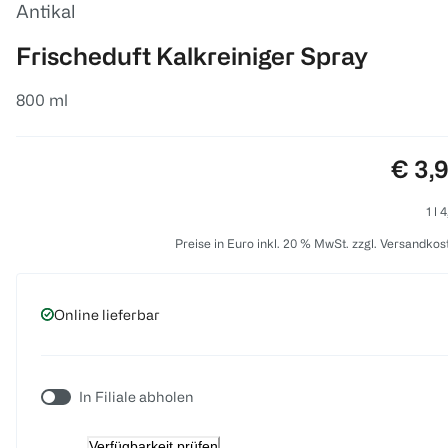
Antikal
Frischeduft Kalkreiniger Spray
800 ml
Preis
€ 3,
1 l 
Preise in Euro inkl. 20 % MwSt. zzgl. Versandkos
Online lieferbar
In Filiale abholen
Verfügbarkeit prüfen