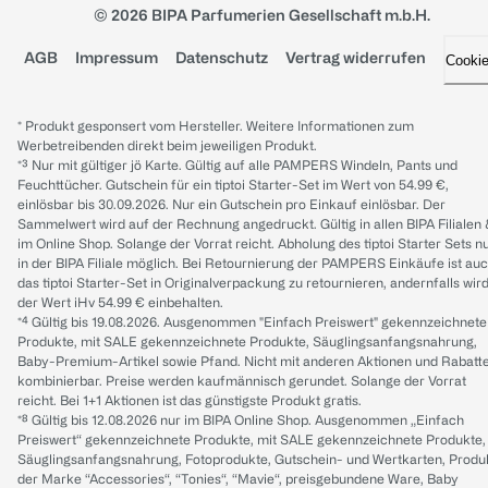
© 2026 BIPA Parfumerien Gesellschaft m.b.H.
AGB
Impressum
Datenschutz
Vertrag widerrufen
Cooki
* Produkt gesponsert vom Hersteller. Weitere Informationen zum
Werbetreibenden direkt beim jeweiligen Produkt.
*³ Nur mit gültiger jö Karte. Gültig auf alle PAMPERS Windeln, Pants und
Feuchttücher. Gutschein für ein tiptoi Starter-Set im Wert von 54.99 €,
einlösbar bis 30.09.2026. Nur ein Gutschein pro Einkauf einlösbar. Der
Sammelwert wird auf der Rechnung angedruckt. Gültig in allen BIPA Filialen
im Online Shop. Solange der Vorrat reicht. Abholung des tiptoi Starter Sets n
in der BIPA Filiale möglich. Bei Retournierung der PAMPERS Einkäufe ist au
das tiptoi Starter-Set in Originalverpackung zu retournieren, andernfalls wir
der Wert iHv 54.99 € einbehalten.
*⁴ Gültig bis 19.08.2026. Ausgenommen "Einfach Preiswert" gekennzeichnete
Produkte, mit SALE gekennzeichnete Produkte, Säuglingsanfangsnahrung,
Baby-Premium-Artikel sowie Pfand. Nicht mit anderen Aktionen und Rabatt
kombinierbar. Preise werden kaufmännisch gerundet. Solange der Vorrat
reicht. Bei 1+1 Aktionen ist das günstigste Produkt gratis.
*⁸ Gültig bis 12.08.2026 nur im BIPA Online Shop. Ausgenommen „Einfach
Preiswert“ gekennzeichnete Produkte, mit SALE gekennzeichnete Produkte,
Säuglingsanfangsnahrung, Fotoprodukte, Gutschein- und Wertkarten, Produ
der Marke “Accessories“, “Tonies“, “Mavie“, preisgebundene Ware, Baby