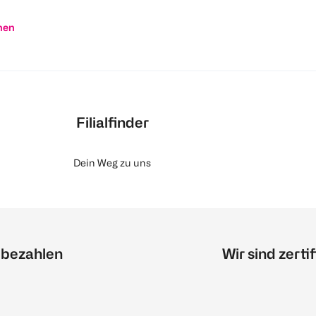
nen
Filialfinder
Dein Weg zu uns
 bezahlen
Wir sind zertif