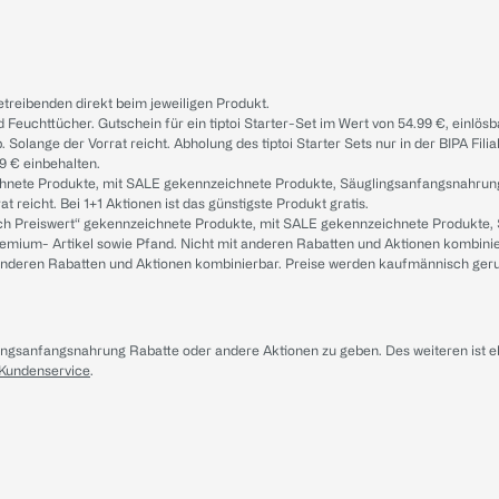
treibenden direkt beim jeweiligen Produkt.
d Feuchttücher. Gutschein für ein tiptoi Starter-Set im Wert von 54.99 €, einlö
. Solange der Vorrat reicht. Abholung des tiptoi Starter Sets nur in der BIPA Fil
9 € einbehalten.
ichnete Produkte, mit SALE gekennzeichnete Produkte, Säuglingsanfangsnahrun
reicht. Bei 1+1 Aktionen ist das günstigste Produkt gratis.
ach Preiswert“ gekennzeichnete Produkte, mit SALE gekennzeichnete Produkte,
remium- Artikel sowie Pfand. Nicht mit anderen Rabatten und Aktionen kombini
t anderen Rabatten und Aktionen kombinierbar. Preise werden kaufmännisch ger
lingsanfangsnahrung Rabatte oder andere Aktionen zu geben. Des weiteren ist 
 Kundenservice
.