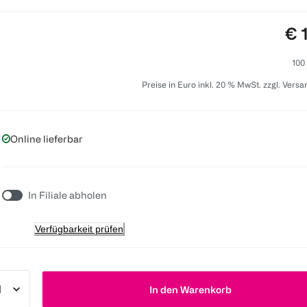
Pre
€ 
100
Preise in Euro inkl. 20 % MwSt. zzgl. Vers
Online lieferbar
In Filiale abholen
Verfügbarkeit prüfen
In den Warenkorb