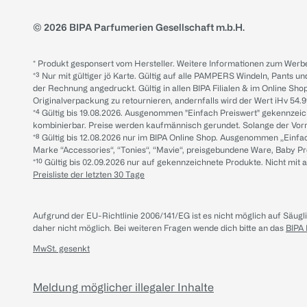
© 2026 BIPA Parfumerien Gesellschaft m.b.H.
* Produkt gesponsert vom Hersteller. Weitere Informationen zum Werbe
*³ Nur mit gültiger jö Karte. Gültig auf alle PAMPERS Windeln, Pants un
der Rechnung angedruckt. Gültig in allen BIPA Filialen & im Online Shop
Originalverpackung zu retournieren, andernfalls wird der Wert iHv 54.9
*⁴ Gültig bis 19.08.2026. Ausgenommen "Einfach Preiswert" gekennze
kombinierbar. Preise werden kaufmännisch gerundet. Solange der Vorrat 
*⁸ Gültig bis 12.08.2026 nur im BIPA Online Shop. Ausgenommen „Einf
Marke “Accessories“, “Tonies“, “Mavie“, preisgebundene Ware, Baby P
*¹⁰ Gültig bis 02.09.2026 nur auf gekennzeichnete Produkte. Nicht mi
Preisliste der letzten 30 Tage
Aufgrund der EU-Richtlinie 2006/141/EG ist es nicht möglich auf Säug
daher nicht möglich.
Bei weiteren Fragen wende dich bitte an das
BIPA
MwSt. gesenkt
Meldung möglicher illegaler Inhalte