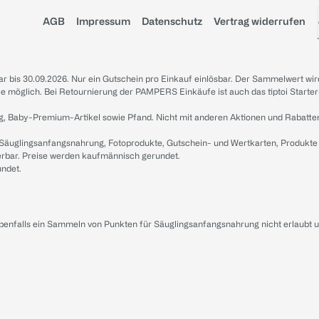
AGB
Impressum
Datenschutz
Vertrag widerrufen
sbar bis 30.09.2026. Nur ein Gutschein pro Einkauf einlösbar. Der Sammelwert wir
iale möglich. Bei Retournierung der PAMPERS Einkäufe ist auch das tiptoi Starter
g, Baby-Premium-Artikel sowie Pfand. Nicht mit anderen Aktionen und Rabatte
 Säuglingsanfangsnahrung, Fotoprodukte, Gutschein- und Wertkarten, Produkte
erbar. Preise werden kaufmännisch gerundet.
undet.
ebenfalls ein Sammeln von Punkten für Säuglingsanfangsnahrung nicht erlaubt 