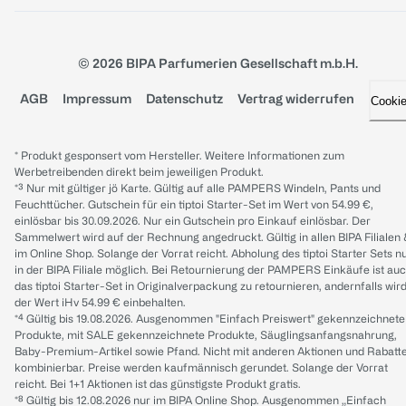
© 2026 BIPA Parfumerien Gesellschaft m.b.H.
AGB
Impressum
Datenschutz
Vertrag widerrufen
Cooki
* Produkt gesponsert vom Hersteller. Weitere Informationen zum
Werbetreibenden direkt beim jeweiligen Produkt.
*³ Nur mit gültiger jö Karte. Gültig auf alle PAMPERS Windeln, Pants und
Feuchttücher. Gutschein für ein tiptoi Starter-Set im Wert von 54.99 €,
einlösbar bis 30.09.2026. Nur ein Gutschein pro Einkauf einlösbar. Der
Sammelwert wird auf der Rechnung angedruckt. Gültig in allen BIPA Filialen
im Online Shop. Solange der Vorrat reicht. Abholung des tiptoi Starter Sets n
in der BIPA Filiale möglich. Bei Retournierung der PAMPERS Einkäufe ist au
das tiptoi Starter-Set in Originalverpackung zu retournieren, andernfalls wir
der Wert iHv 54.99 € einbehalten.
*⁴ Gültig bis 19.08.2026. Ausgenommen "Einfach Preiswert" gekennzeichnete
Produkte, mit SALE gekennzeichnete Produkte, Säuglingsanfangsnahrung,
Baby-Premium-Artikel sowie Pfand. Nicht mit anderen Aktionen und Rabatt
kombinierbar. Preise werden kaufmännisch gerundet. Solange der Vorrat
reicht. Bei 1+1 Aktionen ist das günstigste Produkt gratis.
*⁸ Gültig bis 12.08.2026 nur im BIPA Online Shop. Ausgenommen „Einfach