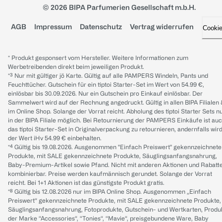
© 2026 BIPA Parfumerien Gesellschaft m.b.H.
AGB
Impressum
Datenschutz
Vertrag widerrufen
Cooki
* Produkt gesponsert vom Hersteller. Weitere Informationen zum
Werbetreibenden direkt beim jeweiligen Produkt.
*³ Nur mit gültiger jö Karte. Gültig auf alle PAMPERS Windeln, Pants und
Feuchttücher. Gutschein für ein tiptoi Starter-Set im Wert von 54.99 €,
einlösbar bis 30.09.2026. Nur ein Gutschein pro Einkauf einlösbar. Der
Sammelwert wird auf der Rechnung angedruckt. Gültig in allen BIPA Filialen
im Online Shop. Solange der Vorrat reicht. Abholung des tiptoi Starter Sets n
in der BIPA Filiale möglich. Bei Retournierung der PAMPERS Einkäufe ist au
das tiptoi Starter-Set in Originalverpackung zu retournieren, andernfalls wir
der Wert iHv 54.99 € einbehalten.
*⁴ Gültig bis 19.08.2026. Ausgenommen "Einfach Preiswert" gekennzeichnete
Produkte, mit SALE gekennzeichnete Produkte, Säuglingsanfangsnahrung,
Baby-Premium-Artikel sowie Pfand. Nicht mit anderen Aktionen und Rabatt
kombinierbar. Preise werden kaufmännisch gerundet. Solange der Vorrat
reicht. Bei 1+1 Aktionen ist das günstigste Produkt gratis.
*⁸ Gültig bis 12.08.2026 nur im BIPA Online Shop. Ausgenommen „Einfach
Preiswert“ gekennzeichnete Produkte, mit SALE gekennzeichnete Produkte,
Säuglingsanfangsnahrung, Fotoprodukte, Gutschein- und Wertkarten, Produ
der Marke “Accessories“, “Tonies“, “Mavie“, preisgebundene Ware, Baby