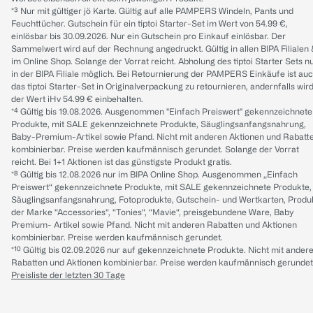
*³ Nur mit gültiger jö Karte. Gültig auf alle PAMPERS Windeln, Pants und
Feuchttücher. Gutschein für ein tiptoi Starter-Set im Wert von 54.99 €,
einlösbar bis 30.09.2026. Nur ein Gutschein pro Einkauf einlösbar. Der
Sammelwert wird auf der Rechnung angedruckt. Gültig in allen BIPA Filialen
im Online Shop. Solange der Vorrat reicht. Abholung des tiptoi Starter Sets n
in der BIPA Filiale möglich. Bei Retournierung der PAMPERS Einkäufe ist au
das tiptoi Starter-Set in Originalverpackung zu retournieren, andernfalls wir
der Wert iHv 54.99 € einbehalten.
*⁴ Gültig bis 19.08.2026. Ausgenommen "Einfach Preiswert" gekennzeichnete
Produkte, mit SALE gekennzeichnete Produkte, Säuglingsanfangsnahrung,
Baby-Premium-Artikel sowie Pfand. Nicht mit anderen Aktionen und Rabatt
kombinierbar. Preise werden kaufmännisch gerundet. Solange der Vorrat
reicht. Bei 1+1 Aktionen ist das günstigste Produkt gratis.
*⁸ Gültig bis 12.08.2026 nur im BIPA Online Shop. Ausgenommen „Einfach
Preiswert“ gekennzeichnete Produkte, mit SALE gekennzeichnete Produkte,
Säuglingsanfangsnahrung, Fotoprodukte, Gutschein- und Wertkarten, Produ
der Marke “Accessories“, “Tonies“, “Mavie“, preisgebundene Ware, Baby
Premium- Artikel sowie Pfand. Nicht mit anderen Rabatten und Aktionen
kombinierbar. Preise werden kaufmännisch gerundet.
*¹⁰ Gültig bis 02.09.2026 nur auf gekennzeichnete Produkte. Nicht mit ander
Rabatten und Aktionen kombinierbar. Preise werden kaufmännisch gerundet
Preisliste der letzten 30 Tage