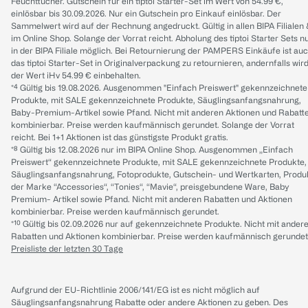
Feuchttücher. Gutschein für ein tiptoi Starter-Set im Wert von 54.99 €,
einlösbar bis 30.09.2026. Nur ein Gutschein pro Einkauf einlösbar. Der
Sammelwert wird auf der Rechnung angedruckt. Gültig in allen BIPA Filialen
im Online Shop. Solange der Vorrat reicht. Abholung des tiptoi Starter Sets n
in der BIPA Filiale möglich. Bei Retournierung der PAMPERS Einkäufe ist au
das tiptoi Starter-Set in Originalverpackung zu retournieren, andernfalls wir
der Wert iHv 54.99 € einbehalten.
*⁴ Gültig bis 19.08.2026. Ausgenommen "Einfach Preiswert" gekennzeichnete
Produkte, mit SALE gekennzeichnete Produkte, Säuglingsanfangsnahrung,
Baby-Premium-Artikel sowie Pfand. Nicht mit anderen Aktionen und Rabatt
kombinierbar. Preise werden kaufmännisch gerundet. Solange der Vorrat
reicht. Bei 1+1 Aktionen ist das günstigste Produkt gratis.
*⁸ Gültig bis 12.08.2026 nur im BIPA Online Shop. Ausgenommen „Einfach
Preiswert“ gekennzeichnete Produkte, mit SALE gekennzeichnete Produkte,
Säuglingsanfangsnahrung, Fotoprodukte, Gutschein- und Wertkarten, Produ
der Marke “Accessories“, “Tonies“, “Mavie“, preisgebundene Ware, Baby
Premium- Artikel sowie Pfand. Nicht mit anderen Rabatten und Aktionen
kombinierbar. Preise werden kaufmännisch gerundet.
*¹⁰ Gültig bis 02.09.2026 nur auf gekennzeichnete Produkte. Nicht mit ander
Rabatten und Aktionen kombinierbar. Preise werden kaufmännisch gerundet
Preisliste der letzten 30 Tage
Aufgrund der EU-Richtlinie 2006/141/EG ist es nicht möglich auf
Säuglingsanfangsnahrung Rabatte oder andere Aktionen zu geben. Des