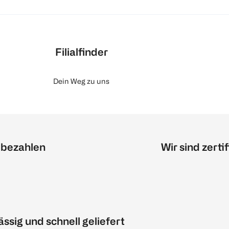
Filialfinder
Dein Weg zu uns
 bezahlen
Wir sind zertif
ässig und schnell geliefert