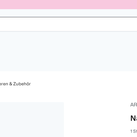
eren & Zubehör
AR
N
1 S