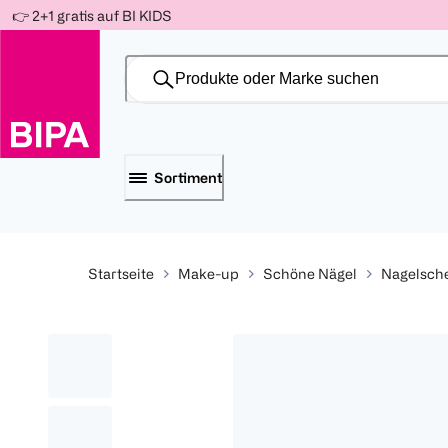
Weiter
👉 2+1 gratis auf BI KIDS
Für
Für
Für
zum
300 Ös
500 Ös
150 Ös
Inhalt
-20%
-10%
-15%
Sortiment
Startseite
Make-up
Schöne Nägel
Nagelsch