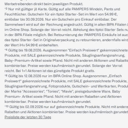
Werbetreibenden direkt beim jeweiligen Produkt.
*³ Nur mit gültiger jö Karte. Gültig auf alle PAMPERS Windeln, Pants und
Feuchttücher. Gutschein für ein tiptoi Starter-Set im Wert von 54.99 €,
einlösbar bis 30.09.2026. Nur ein Gutschein pro Einkauf einlösbar. Der
Sammelwert wird auf der Rechnung angedruckt. Gültig in allen BIPA Filialen
im Online Shop. Solange der Vorrat reicht. Abholung des tiptoi Starter Sets n
in der BIPA Filiale möglich. Bei Retournierung der PAMPERS Einkäufe ist au
das tiptoi Starter-Set in Originalverpackung zu retournieren, andernfalls wir
der Wert iHv 54.99 € einbehalten.
*⁴ Gültig bis 19.08.2026. Ausgenommen "Einfach Preiswert" gekennzeichnete
Produkte, mit SALE gekennzeichnete Produkte, Säuglingsanfangsnahrung,
Baby-Premium-Artikel sowie Pfand. Nicht mit anderen Aktionen und Rabatt
kombinierbar. Preise werden kaufmännisch gerundet. Solange der Vorrat
reicht. Bei 1+1 Aktionen ist das günstigste Produkt gratis.
*⁸ Gültig bis 12.08.2026 nur im BIPA Online Shop. Ausgenommen „Einfach
Preiswert“ gekennzeichnete Produkte, mit SALE gekennzeichnete Produkte,
Säuglingsanfangsnahrung, Fotoprodukte, Gutschein- und Wertkarten, Produ
der Marke “Accessories“, “Tonies“, “Mavie“, preisgebundene Ware, Baby
Premium- Artikel sowie Pfand. Nicht mit anderen Rabatten und Aktionen
kombinierbar. Preise werden kaufmännisch gerundet.
*¹⁰ Gültig bis 02.09.2026 nur auf gekennzeichnete Produkte. Nicht mit ander
Rabatten und Aktionen kombinierbar. Preise werden kaufmännisch gerundet
Preisliste der letzten 30 Tage