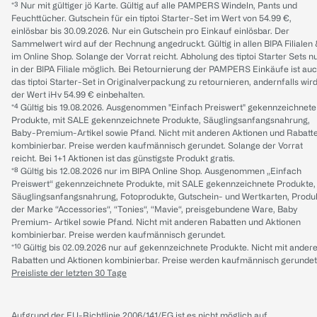
*³ Nur mit gültiger jö Karte. Gültig auf alle PAMPERS Windeln, Pants und
Feuchttücher. Gutschein für ein tiptoi Starter-Set im Wert von 54.99 €,
einlösbar bis 30.09.2026. Nur ein Gutschein pro Einkauf einlösbar. Der
Sammelwert wird auf der Rechnung angedruckt. Gültig in allen BIPA Filialen
im Online Shop. Solange der Vorrat reicht. Abholung des tiptoi Starter Sets n
in der BIPA Filiale möglich. Bei Retournierung der PAMPERS Einkäufe ist au
das tiptoi Starter-Set in Originalverpackung zu retournieren, andernfalls wir
der Wert iHv 54.99 € einbehalten.
*⁴ Gültig bis 19.08.2026. Ausgenommen "Einfach Preiswert" gekennzeichnete
Produkte, mit SALE gekennzeichnete Produkte, Säuglingsanfangsnahrung,
Baby-Premium-Artikel sowie Pfand. Nicht mit anderen Aktionen und Rabatt
kombinierbar. Preise werden kaufmännisch gerundet. Solange der Vorrat
reicht. Bei 1+1 Aktionen ist das günstigste Produkt gratis.
*⁸ Gültig bis 12.08.2026 nur im BIPA Online Shop. Ausgenommen „Einfach
Preiswert“ gekennzeichnete Produkte, mit SALE gekennzeichnete Produkte,
Säuglingsanfangsnahrung, Fotoprodukte, Gutschein- und Wertkarten, Produ
der Marke “Accessories“, “Tonies“, “Mavie“, preisgebundene Ware, Baby
Premium- Artikel sowie Pfand. Nicht mit anderen Rabatten und Aktionen
kombinierbar. Preise werden kaufmännisch gerundet.
*¹⁰ Gültig bis 02.09.2026 nur auf gekennzeichnete Produkte. Nicht mit ander
Rabatten und Aktionen kombinierbar. Preise werden kaufmännisch gerundet
Preisliste der letzten 30 Tage
Aufgrund der EU-Richtlinie 2006/141/EG ist es nicht möglich auf