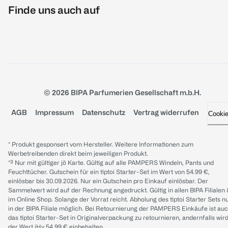
Finde uns auch auf
© 2026 BIPA Parfumerien Gesellschaft m.b.H.
AGB
Impressum
Datenschutz
Vertrag widerrufen
Cooki
* Produkt gesponsert vom Hersteller. Weitere Informationen zum
Werbetreibenden direkt beim jeweiligen Produkt.
*³ Nur mit gültiger jö Karte. Gültig auf alle PAMPERS Windeln, Pants und
Feuchttücher. Gutschein für ein tiptoi Starter-Set im Wert von 54.99 €,
einlösbar bis 30.09.2026. Nur ein Gutschein pro Einkauf einlösbar. Der
Sammelwert wird auf der Rechnung angedruckt. Gültig in allen BIPA Filialen
im Online Shop. Solange der Vorrat reicht. Abholung des tiptoi Starter Sets n
in der BIPA Filiale möglich. Bei Retournierung der PAMPERS Einkäufe ist au
das tiptoi Starter-Set in Originalverpackung zu retournieren, andernfalls wir
der Wert iHv 54.99 € einbehalten.