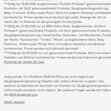
*⁴ Gültig bis 19.08.2026. Ausgenommen "Einfach Preiswert" gekennzeichnete
Produkte, mit SALE gekennzeichnete Produkte, Säuglingsanfangsnahrung,
Baby-Premium-Artikel sowie Pfand. Nicht mit anderen Aktionen und Rabatt
kombinierbar. Preise werden kaufmännisch gerundet. Solange der Vorrat
reicht. Bei 1+1 Aktionen ist das günstigste Produkt gratis.
*⁸ Gültig bis 12.08.2026 nur im BIPA Online Shop. Ausgenommen „Einfach
Preiswert“ gekennzeichnete Produkte, mit SALE gekennzeichnete Produkte,
Säuglingsanfangsnahrung, Fotoprodukte, Gutschein- und Wertkarten, Produ
der Marke “Accessories“, “Tonies“, “Mavie“, preisgebundene Ware, Baby
Premium- Artikel sowie Pfand. Nicht mit anderen Rabatten und Aktionen
kombinierbar. Preise werden kaufmännisch gerundet.
*¹⁰ Gültig bis 02.09.2026 nur auf gekennzeichnete Produkte. Nicht mit ander
Rabatten und Aktionen kombinierbar. Preise werden kaufmännisch gerundet
Preisliste der letzten 30 Tage
Aufgrund der EU-Richtlinie 2006/141/EG ist es nicht möglich auf
Säuglingsanfangsnahrung Rabatte oder andere Aktionen zu geben. Des
weiteren ist ebenfalls ein Sammeln von Punkten für Säuglingsanfangsnahru
nicht erlaubt und daher nicht möglich.
Bei weiteren Fragen wende dich bitte 
das
BIPA Kundenservice
.
MwSt. gesenkt