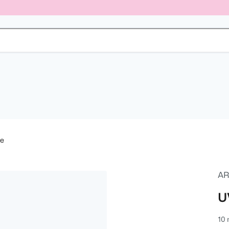
ke
AR
U
10 