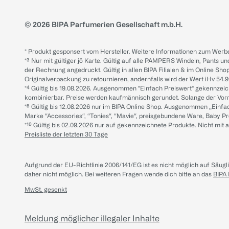
© 2026 BIPA Parfumerien Gesellschaft m.b.H.
* Produkt gesponsert vom Hersteller. Weitere Informationen zum Werbe
*³ Nur mit gültiger jö Karte. Gültig auf alle PAMPERS Windeln, Pants un
der Rechnung angedruckt. Gültig in allen BIPA Filialen & im Online Shop
Originalverpackung zu retournieren, andernfalls wird der Wert iHv 54.9
*⁴ Gültig bis 19.08.2026. Ausgenommen "Einfach Preiswert" gekennze
kombinierbar. Preise werden kaufmännisch gerundet. Solange der Vorrat 
*⁸ Gültig bis 12.08.2026 nur im BIPA Online Shop. Ausgenommen „Einf
Marke “Accessories“, “Tonies“, “Mavie“, preisgebundene Ware, Baby P
*¹⁰ Gültig bis 02.09.2026 nur auf gekennzeichnete Produkte. Nicht mi
Preisliste der letzten 30 Tage
Aufgrund der EU-Richtlinie 2006/141/EG ist es nicht möglich auf Säug
daher nicht möglich.
Bei weiteren Fragen wende dich bitte an das
BIPA
MwSt. gesenkt
Meldung möglicher illegaler Inhalte