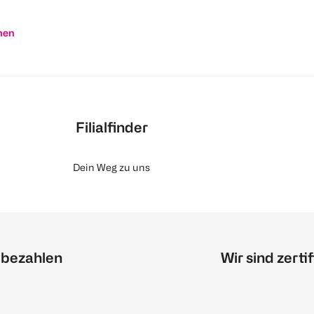
nen
Filialfinder
Dein Weg zu uns
 bezahlen
Wir sind zertif