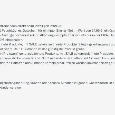
treibenden direkt beim jeweiligen Produkt.
d Feuchttücher. Gutschein für ein tiptoi Starter-Set im Wert von 54.99 €, einlö
. Solange der Vorrat reicht. Abholung des tiptoi Starter Sets nur in der BIPA Fil
9 € einbehalten.
ichnete Produkte, mit SALE gekennzeichnete Produkte, Säuglingsanfangsnahrun
reicht. Bei 1+1 Aktionen ist das günstigste Produkt gratis.
ach Preiswert“ gekennzeichnete Produkte, mit SALE gekennzeichnete Produkte,
remium- Artikel sowie Pfand. Nicht mit anderen Rabatten und Aktionen kombini
t anderen Rabatten und Aktionen kombinierbar. Preise werden kaufmännisch ger
lingsanfangsnahrung Rabatte oder andere Aktionen zu geben. Des weiteren ist 
 Kundenservice
.