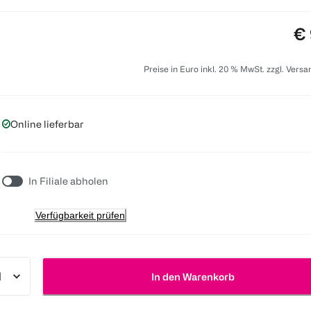
Pr
€ 
Preise in Euro inkl. 20 % MwSt. zzgl. Vers
Online lieferbar
In Filiale abholen
Verfügbarkeit prüfen
In den Warenkorb