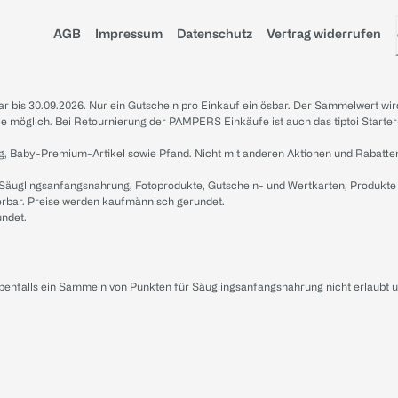
AGB
Impressum
Datenschutz
Vertrag widerrufen
sbar bis 30.09.2026. Nur ein Gutschein pro Einkauf einlösbar. Der Sammelwert wir
iale möglich. Bei Retournierung der PAMPERS Einkäufe ist auch das tiptoi Starter
g, Baby-Premium-Artikel sowie Pfand. Nicht mit anderen Aktionen und Rabatte
 Säuglingsanfangsnahrung, Fotoprodukte, Gutschein- und Wertkarten, Produkte
erbar. Preise werden kaufmännisch gerundet.
undet.
ebenfalls ein Sammeln von Punkten für Säuglingsanfangsnahrung nicht erlaubt 