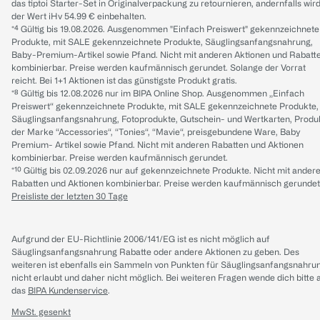
das tiptoi Starter-Set in Originalverpackung zu retournieren, andernfalls wir
der Wert iHv 54.99 € einbehalten.
*⁴ Gültig bis 19.08.2026. Ausgenommen "Einfach Preiswert" gekennzeichnete
Produkte, mit SALE gekennzeichnete Produkte, Säuglingsanfangsnahrung,
Baby-Premium-Artikel sowie Pfand. Nicht mit anderen Aktionen und Rabatt
kombinierbar. Preise werden kaufmännisch gerundet. Solange der Vorrat
reicht. Bei 1+1 Aktionen ist das günstigste Produkt gratis.
*⁸ Gültig bis 12.08.2026 nur im BIPA Online Shop. Ausgenommen „Einfach
Preiswert“ gekennzeichnete Produkte, mit SALE gekennzeichnete Produkte,
Säuglingsanfangsnahrung, Fotoprodukte, Gutschein- und Wertkarten, Produ
der Marke “Accessories“, “Tonies“, “Mavie“, preisgebundene Ware, Baby
Premium- Artikel sowie Pfand. Nicht mit anderen Rabatten und Aktionen
kombinierbar. Preise werden kaufmännisch gerundet.
*¹⁰ Gültig bis 02.09.2026 nur auf gekennzeichnete Produkte. Nicht mit ander
Rabatten und Aktionen kombinierbar. Preise werden kaufmännisch gerundet
Preisliste der letzten 30 Tage
Aufgrund der EU-Richtlinie 2006/141/EG ist es nicht möglich auf
Säuglingsanfangsnahrung Rabatte oder andere Aktionen zu geben. Des
weiteren ist ebenfalls ein Sammeln von Punkten für Säuglingsanfangsnahru
nicht erlaubt und daher nicht möglich.
Bei weiteren Fragen wende dich bitte 
das
BIPA Kundenservice
.
MwSt. gesenkt