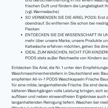
und Geruchsentfernung in nur einem Waschg
frischen Duft und fördern die Langlebigkeit I
(vgl. Warmwäsche)
SO VERWENDEN SIE DIE ARIEL PODS: Erst di
obendrauf. So entfernen Sie schon bei niedr
Flecken
ENTDECKEN SIE DIE WISSENSCHAFT IN U
mehr über unsere Marke, unsere Produkte un
Kaltwäsche erfahren möchten, gehen Sie direk
IDEAL ZUM WASCHEN, NICHT FÜR KINDERHÄND
PODS stets außer Reichweite von Kindern au
Entdecken Sie Ariel, die Nr. 1 unter den Empfehlung
Waschmaschinenherstellern in Deutschland wie: 
empfehlen All-in-1 PODS Waschkapseln Frische Baum
für eine milde, langanhaltende Frische. Sie sind dara
kälteren Waschgängen volle Leistung bringen, sich s
auflösen und neben einwandfreien Ergebnisse auch d
langanhaltenden Reinigung liefern. Waschen bei nied