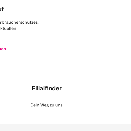
uf
rbraucherschutzes.
aktuellen
nen
Filialfinder
Dein Weg zu uns