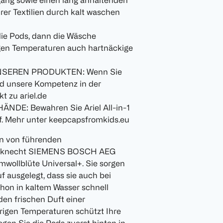
ang sowie einen lang anhaltenden
hrer Textilien durch kalt waschen
e Pods, dann die Wäsche
igen Temperaturen auch hartnäckige
NSEREN PRODUKTEN: Wenn Sie
d unsere Kompetenz in der
t zu ariel.de
E: Bewahren Sie Ariel All-in-1
f. Mehr unter keepcapsfromkids.eu
en von führenden
Bauknecht SIEMENS BOSCH AEG
wollblüte Universal+. Sie sorgen
uf ausgelegt, dass sie auch bei
chon in kaltem Wasser schnell
en frischen Duft einer
rigen Temperaturen schützt Ihre