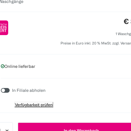
 Waschgänge
Pr
€ 
1 Waschg
Preise in Euro inkl. 20 % MwSt. zzgl. Vers
Online lieferbar
In Filiale abholen
Verfügbarkeit prüfen
In den Warenkorb