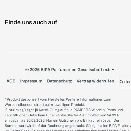
Finde uns auch auf
© 2026 BIPA Parfumerien Gesellschaft m.b.H.
AGB
Impressum
Datenschutz
Vertrag widerrufen
Cooki
* Produkt gesponsert vom Hersteller. Weitere Informationen zum
Werbetreibenden direkt beim jeweiligen Produkt.
*³ Nur mit gültiger jö Karte. Gültig auf alle PAMPERS Windeln, Pants und
Feuchttücher. Gutschein für ein tiptoi Starter-Set im Wert von 54.99 €,
einlösbar bis 30.09.2026. Nur ein Gutschein pro Einkauf einlösbar. Der
Sammelwert wird auf der Rechnung angedruckt. Gültig in allen BIPA Filialen
im Online Shop. Solange der Vorrat reicht. Abholung des tiptoi Starter Sets n