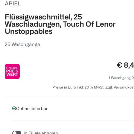
ARIEL
Flüssigwaschmittel, 25
Waschladungen, Touch Of Lenor
Unstoppables
25 Waschgänge
Preis
€ 8,
1 Waschgang 0
Preise in Euro inkl. 20 % MwSt. zzgl. Versandkos
Online lieferbar
In Filiale abholen