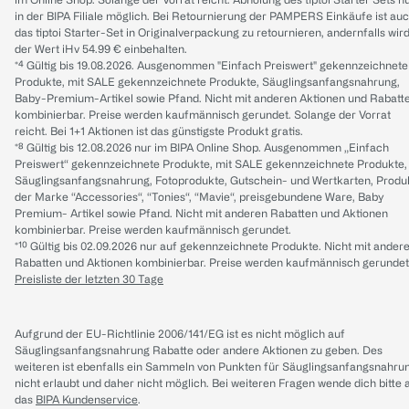
in der BIPA Filiale möglich. Bei Retournierung der PAMPERS Einkäufe ist au
das tiptoi Starter-Set in Originalverpackung zu retournieren, andernfalls wir
der Wert iHv 54.99 € einbehalten.
*⁴ Gültig bis 19.08.2026. Ausgenommen "Einfach Preiswert" gekennzeichnete
Produkte, mit SALE gekennzeichnete Produkte, Säuglingsanfangsnahrung,
Baby-Premium-Artikel sowie Pfand. Nicht mit anderen Aktionen und Rabatt
kombinierbar. Preise werden kaufmännisch gerundet. Solange der Vorrat
reicht. Bei 1+1 Aktionen ist das günstigste Produkt gratis.
*⁸ Gültig bis 12.08.2026 nur im BIPA Online Shop. Ausgenommen „Einfach
Preiswert“ gekennzeichnete Produkte, mit SALE gekennzeichnete Produkte,
Säuglingsanfangsnahrung, Fotoprodukte, Gutschein- und Wertkarten, Produ
der Marke “Accessories“, “Tonies“, “Mavie“, preisgebundene Ware, Baby
Premium- Artikel sowie Pfand. Nicht mit anderen Rabatten und Aktionen
kombinierbar. Preise werden kaufmännisch gerundet.
*¹⁰ Gültig bis 02.09.2026 nur auf gekennzeichnete Produkte. Nicht mit ander
Rabatten und Aktionen kombinierbar. Preise werden kaufmännisch gerundet
Preisliste der letzten 30 Tage
Aufgrund der EU-Richtlinie 2006/141/EG ist es nicht möglich auf
Säuglingsanfangsnahrung Rabatte oder andere Aktionen zu geben. Des
weiteren ist ebenfalls ein Sammeln von Punkten für Säuglingsanfangsnahru
nicht erlaubt und daher nicht möglich.
Bei weiteren Fragen wende dich bitte 
das
BIPA Kundenservice
.