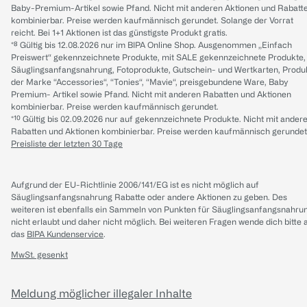
Baby-Premium-Artikel sowie Pfand. Nicht mit anderen Aktionen und Rabatt
kombinierbar. Preise werden kaufmännisch gerundet. Solange der Vorrat
reicht. Bei 1+1 Aktionen ist das günstigste Produkt gratis.
*⁸ Gültig bis 12.08.2026 nur im BIPA Online Shop. Ausgenommen „Einfach
Preiswert“ gekennzeichnete Produkte, mit SALE gekennzeichnete Produkte,
Säuglingsanfangsnahrung, Fotoprodukte, Gutschein- und Wertkarten, Produ
der Marke “Accessories“, “Tonies“, “Mavie“, preisgebundene Ware, Baby
Premium- Artikel sowie Pfand. Nicht mit anderen Rabatten und Aktionen
kombinierbar. Preise werden kaufmännisch gerundet.
*¹⁰ Gültig bis 02.09.2026 nur auf gekennzeichnete Produkte. Nicht mit ander
Rabatten und Aktionen kombinierbar. Preise werden kaufmännisch gerundet
Preisliste der letzten 30 Tage
Aufgrund der EU-Richtlinie 2006/141/EG ist es nicht möglich auf
Säuglingsanfangsnahrung Rabatte oder andere Aktionen zu geben. Des
weiteren ist ebenfalls ein Sammeln von Punkten für Säuglingsanfangsnahru
nicht erlaubt und daher nicht möglich.
Bei weiteren Fragen wende dich bitte 
das
BIPA Kundenservice
.
MwSt. gesenkt
Meldung möglicher illegaler Inhalte