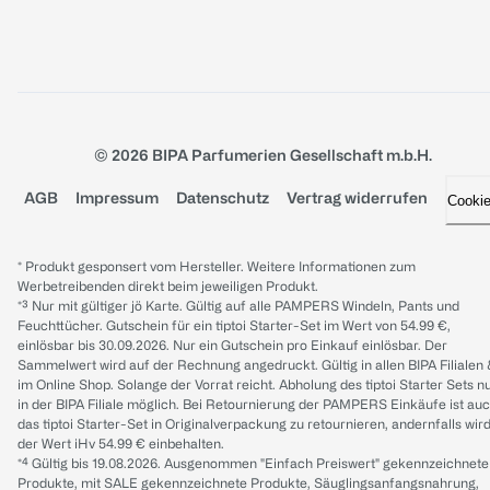
© 2026 BIPA Parfumerien Gesellschaft m.b.H.
AGB
Impressum
Datenschutz
Vertrag widerrufen
Cooki
* Produkt gesponsert vom Hersteller. Weitere Informationen zum
Werbetreibenden direkt beim jeweiligen Produkt.
*³ Nur mit gültiger jö Karte. Gültig auf alle PAMPERS Windeln, Pants und
Feuchttücher. Gutschein für ein tiptoi Starter-Set im Wert von 54.99 €,
einlösbar bis 30.09.2026. Nur ein Gutschein pro Einkauf einlösbar. Der
Sammelwert wird auf der Rechnung angedruckt. Gültig in allen BIPA Filialen
im Online Shop. Solange der Vorrat reicht. Abholung des tiptoi Starter Sets n
in der BIPA Filiale möglich. Bei Retournierung der PAMPERS Einkäufe ist au
das tiptoi Starter-Set in Originalverpackung zu retournieren, andernfalls wir
der Wert iHv 54.99 € einbehalten.
*⁴ Gültig bis 19.08.2026. Ausgenommen "Einfach Preiswert" gekennzeichnete
Produkte, mit SALE gekennzeichnete Produkte, Säuglingsanfangsnahrung,