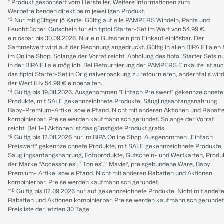
* Produkt gesponsert vom Hersteller. Weitere Informationen zum
Werbetreibenden direkt beim jeweiligen Produkt.
*³ Nur mit gültiger jö Karte. Gültig auf alle PAMPERS Windeln, Pants und
Feuchttücher. Gutschein für ein tiptoi Starter-Set im Wert von 54.99 €,
einlösbar bis 30.09.2026. Nur ein Gutschein pro Einkauf einlösbar. Der
Sammelwert wird auf der Rechnung angedruckt. Gültig in allen BIPA Filialen
im Online Shop. Solange der Vorrat reicht. Abholung des tiptoi Starter Sets n
in der BIPA Filiale möglich. Bei Retournierung der PAMPERS Einkäufe ist au
das tiptoi Starter-Set in Originalverpackung zu retournieren, andernfalls wir
der Wert iHv 54.99 € einbehalten.
*⁴ Gültig bis 19.08.2026. Ausgenommen "Einfach Preiswert" gekennzeichnete
Produkte, mit SALE gekennzeichnete Produkte, Säuglingsanfangsnahrung,
Baby-Premium-Artikel sowie Pfand. Nicht mit anderen Aktionen und Rabatt
kombinierbar. Preise werden kaufmännisch gerundet. Solange der Vorrat
reicht. Bei 1+1 Aktionen ist das günstigste Produkt gratis.
*⁸ Gültig bis 12.08.2026 nur im BIPA Online Shop. Ausgenommen „Einfach
Preiswert“ gekennzeichnete Produkte, mit SALE gekennzeichnete Produkte,
Säuglingsanfangsnahrung, Fotoprodukte, Gutschein- und Wertkarten, Produ
der Marke “Accessories“, “Tonies“, “Mavie“, preisgebundene Ware, Baby
Premium- Artikel sowie Pfand. Nicht mit anderen Rabatten und Aktionen
kombinierbar. Preise werden kaufmännisch gerundet.
*¹⁰ Gültig bis 02.09.2026 nur auf gekennzeichnete Produkte. Nicht mit ander
Rabatten und Aktionen kombinierbar. Preise werden kaufmännisch gerundet
Preisliste der letzten 30 Tage