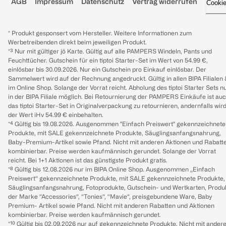
AGB
Impressum
Datenschutz
Vertrag widerrufen
Cooki
* Produkt gesponsert vom Hersteller. Weitere Informationen zum
Werbetreibenden direkt beim jeweiligen Produkt.
*³ Nur mit gültiger jö Karte. Gültig auf alle PAMPERS Windeln, Pants und
Feuchttücher. Gutschein für ein tiptoi Starter-Set im Wert von 54.99 €,
einlösbar bis 30.09.2026. Nur ein Gutschein pro Einkauf einlösbar. Der
Sammelwert wird auf der Rechnung angedruckt. Gültig in allen BIPA Filialen
im Online Shop. Solange der Vorrat reicht. Abholung des tiptoi Starter Sets n
in der BIPA Filiale möglich. Bei Retournierung der PAMPERS Einkäufe ist au
das tiptoi Starter-Set in Originalverpackung zu retournieren, andernfalls wir
der Wert iHv 54.99 € einbehalten.
*⁴ Gültig bis 19.08.2026. Ausgenommen "Einfach Preiswert" gekennzeichnete
Produkte, mit SALE gekennzeichnete Produkte, Säuglingsanfangsnahrung,
Baby-Premium-Artikel sowie Pfand. Nicht mit anderen Aktionen und Rabatt
kombinierbar. Preise werden kaufmännisch gerundet. Solange der Vorrat
reicht. Bei 1+1 Aktionen ist das günstigste Produkt gratis.
*⁸ Gültig bis 12.08.2026 nur im BIPA Online Shop. Ausgenommen „Einfach
Preiswert“ gekennzeichnete Produkte, mit SALE gekennzeichnete Produkte,
Säuglingsanfangsnahrung, Fotoprodukte, Gutschein- und Wertkarten, Produ
der Marke “Accessories“, “Tonies“, “Mavie“, preisgebundene Ware, Baby
Premium- Artikel sowie Pfand. Nicht mit anderen Rabatten und Aktionen
kombinierbar. Preise werden kaufmännisch gerundet.
*¹⁰ Gültig bis 02.09.2026 nur auf gekennzeichnete Produkte. Nicht mit ander