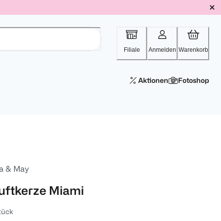
Filiale
Anmelden
Warenkorb
Aktionen
Fotoshop
a & May
uftkerze Miami
tück