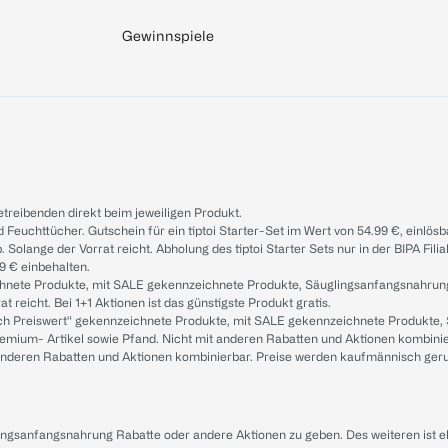
Gewinnspiele
treibenden direkt beim jeweiligen Produkt.
d Feuchttücher. Gutschein für ein tiptoi Starter-Set im Wert von 54.99 €, einlö
. Solange der Vorrat reicht. Abholung des tiptoi Starter Sets nur in der BIPA Fil
9 € einbehalten.
ichnete Produkte, mit SALE gekennzeichnete Produkte, Säuglingsanfangsnahrun
reicht. Bei 1+1 Aktionen ist das günstigste Produkt gratis.
ach Preiswert“ gekennzeichnete Produkte, mit SALE gekennzeichnete Produkte,
remium- Artikel sowie Pfand. Nicht mit anderen Rabatten und Aktionen kombini
t anderen Rabatten und Aktionen kombinierbar. Preise werden kaufmännisch ger
lingsanfangsnahrung Rabatte oder andere Aktionen zu geben. Des weiteren ist 