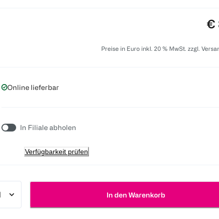
Pr
€ 
Preise in Euro inkl. 20 % MwSt. zzgl. Vers
Online lieferbar
In Filiale abholen
Verfügbarkeit prüfen
In den Warenkorb