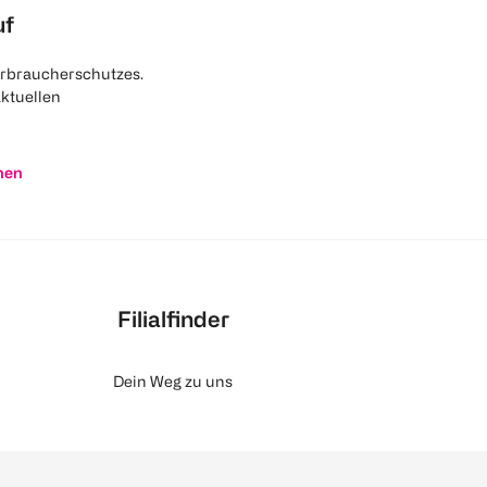
uf
rbraucherschutzes.
aktuellen
nen
Filialfinder
Dein Weg zu uns