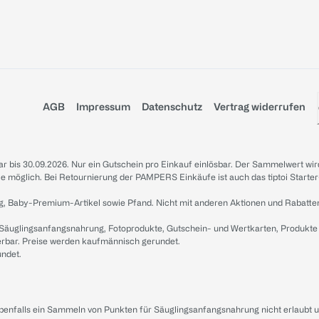
AGB
Impressum
Datenschutz
Vertrag widerrufen
sbar bis 30.09.2026. Nur ein Gutschein pro Einkauf einlösbar. Der Sammelwert wir
iale möglich. Bei Retournierung der PAMPERS Einkäufe ist auch das tiptoi Starter
g, Baby-Premium-Artikel sowie Pfand. Nicht mit anderen Aktionen und Rabatte
 Säuglingsanfangsnahrung, Fotoprodukte, Gutschein- und Wertkarten, Produkte
erbar. Preise werden kaufmännisch gerundet.
undet.
ebenfalls ein Sammeln von Punkten für Säuglingsanfangsnahrung nicht erlaubt 