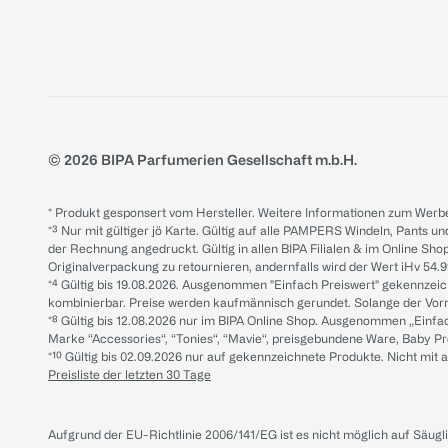
© 2026 BIPA Parfumerien Gesellschaft m.b.H.
* Produkt gesponsert vom Hersteller. Weitere Informationen zum Werbe
*³ Nur mit gültiger jö Karte. Gültig auf alle PAMPERS Windeln, Pants un
der Rechnung angedruckt. Gültig in allen BIPA Filialen & im Online Shop
Originalverpackung zu retournieren, andernfalls wird der Wert iHv 54.9
*⁴ Gültig bis 19.08.2026. Ausgenommen "Einfach Preiswert" gekennze
kombinierbar. Preise werden kaufmännisch gerundet. Solange der Vorrat 
*⁸ Gültig bis 12.08.2026 nur im BIPA Online Shop. Ausgenommen „Einf
Marke “Accessories“, “Tonies“, “Mavie“, preisgebundene Ware, Baby P
*¹⁰ Gültig bis 02.09.2026 nur auf gekennzeichnete Produkte. Nicht mi
Preisliste der letzten 30 Tage
Aufgrund der EU-Richtlinie 2006/141/EG ist es nicht möglich auf Säug