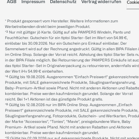
AGB
Impressum
Datenschutz
Vertrag widerrufen
Cooki
* Produkt gesponsert vom Hersteller. Weitere Informationen zum
Werbetreibenden direkt beim jeweiligen Produkt.
*³ Nur mit gültiger jö Karte. Gültig auf alle PAMPERS Windeln, Pants und
Feuchttücher. Gutschein für ein tiptoi Starter-Set im Wert von 54.99 €,
einlösbar bis 30.09.2026. Nur ein Gutschein pro Einkauf einlösbar. Der
Sammelwert wird auf der Rechnung angedruckt. Gültig in allen BIPA Filialen
im Online Shop. Solange der Vorrat reicht. Abholung des tiptoi Starter Sets n
in der BIPA Filiale möglich. Bei Retournierung der PAMPERS Einkäufe ist au
das tiptoi Starter-Set in Originalverpackung zu retournieren, andernfalls wir
der Wert iHv 54.99 € einbehalten.
*⁴ Gültig bis 19.08.2026. Ausgenommen "Einfach Preiswert" gekennzeichnete
Produkte, mit SALE gekennzeichnete Produkte, Säuglingsanfangsnahrung,
Baby-Premium-Artikel sowie Pfand. Nicht mit anderen Aktionen und Rabatt
kombinierbar. Preise werden kaufmännisch gerundet. Solange der Vorrat
reicht. Bei 1+1 Aktionen ist das günstigste Produkt gratis.
*⁸ Gültig bis 12.08.2026 nur im BIPA Online Shop. Ausgenommen „Einfach
Preiswert“ gekennzeichnete Produkte, mit SALE gekennzeichnete Produkte,
Säuglingsanfangsnahrung, Fotoprodukte, Gutschein- und Wertkarten, Produ
der Marke “Accessories“, “Tonies“, “Mavie“, preisgebundene Ware, Baby
Premium- Artikel sowie Pfand. Nicht mit anderen Rabatten und Aktionen
kombinierbar. Preise werden kaufmännisch gerundet.
*¹⁰ Gültig bis 02.09.2026 nur auf gekennzeichnete Produkte. Nicht mit ander