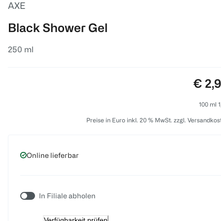
AXE
Black Shower Gel
250 ml
Preis
€ 2,
100 ml 1
Preise in Euro inkl. 20 % MwSt. zzgl. Versandkos
Online lieferbar
In Filiale abholen
Verfügbarkeit prüfen