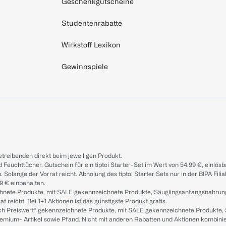
Geschenkgutscheine
Studentenrabatte
Wirkstoff Lexikon
Gewinnspiele
treibenden direkt beim jeweiligen Produkt.
d Feuchttücher. Gutschein für ein tiptoi Starter-Set im Wert von 54.99 €, einlö
. Solange der Vorrat reicht. Abholung des tiptoi Starter Sets nur in der BIPA Fil
9 € einbehalten.
ichnete Produkte, mit SALE gekennzeichnete Produkte, Säuglingsanfangsnahrun
reicht. Bei 1+1 Aktionen ist das günstigste Produkt gratis.
ach Preiswert“ gekennzeichnete Produkte, mit SALE gekennzeichnete Produkte,
remium- Artikel sowie Pfand. Nicht mit anderen Rabatten und Aktionen kombini