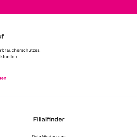
uf
rbraucherschutzes.
aktuellen
nen
Filialfinder
Dein Weg zu uns