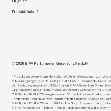
Flugblatt
Produktrückruf
© 2026 BIPA Parfumerien Gesellschaft m.b.H.
* Produkt gesponsert vom Hersteller. Weitere Informationen zum Werbe
*³ Nur mit gültiger jö Karte. Gültig auf alle PAMPERS Windeln, Pants un
der Rechnung angedruckt. Gültig in allen BIPA Filialen & im Online Shop
Originalverpackung zu retournieren, andernfalls wird der Wert iHv 54.9
*⁴ Gültig bis 19.08.2026. Ausgenommen "Einfach Preiswert" gekennze
kombinierbar. Preise werden kaufmännisch gerundet. Solange der Vorrat 
*⁸ Gültig bis 12.08.2026 nur im BIPA Online Shop. Ausgenommen „Einf
Marke “Accessories“, “Tonies“, “Mavie“, preisgebundene Ware, Baby P