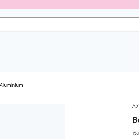
 Aluminium
AX
B
150