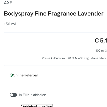
AXE
Bodyspray Fine Fragrance Lavender
150 ml
Prei
€ 5,
100 ml 3
Preise in Euro inkl. 20 % MwSt. zzgl. Versandkos
Online lieferbar
In Filiale abholen
Verfügbarkeit prüfen