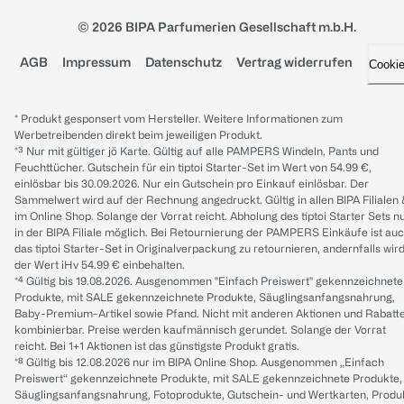
© 2026 BIPA Parfumerien Gesellschaft m.b.H.
AGB
Impressum
Datenschutz
Vertrag widerrufen
Cooki
* Produkt gesponsert vom Hersteller. Weitere Informationen zum
Werbetreibenden direkt beim jeweiligen Produkt.
*³ Nur mit gültiger jö Karte. Gültig auf alle PAMPERS Windeln, Pants und
Feuchttücher. Gutschein für ein tiptoi Starter-Set im Wert von 54.99 €,
einlösbar bis 30.09.2026. Nur ein Gutschein pro Einkauf einlösbar. Der
Sammelwert wird auf der Rechnung angedruckt. Gültig in allen BIPA Filialen
im Online Shop. Solange der Vorrat reicht. Abholung des tiptoi Starter Sets n
in der BIPA Filiale möglich. Bei Retournierung der PAMPERS Einkäufe ist au
das tiptoi Starter-Set in Originalverpackung zu retournieren, andernfalls wir
der Wert iHv 54.99 € einbehalten.
*⁴ Gültig bis 19.08.2026. Ausgenommen "Einfach Preiswert" gekennzeichnete
Produkte, mit SALE gekennzeichnete Produkte, Säuglingsanfangsnahrung,
Baby-Premium-Artikel sowie Pfand. Nicht mit anderen Aktionen und Rabatt
kombinierbar. Preise werden kaufmännisch gerundet. Solange der Vorrat
reicht. Bei 1+1 Aktionen ist das günstigste Produkt gratis.
*⁸ Gültig bis 12.08.2026 nur im BIPA Online Shop. Ausgenommen „Einfach
Preiswert“ gekennzeichnete Produkte, mit SALE gekennzeichnete Produkte,
Säuglingsanfangsnahrung, Fotoprodukte, Gutschein- und Wertkarten, Produ