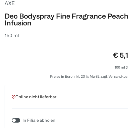
AXE
Deo Bodyspray Fine Fragrance Peac
Infusion
150 ml
Prei
€ 5,
100 ml 3
Preise in Euro inkl. 20 % MwSt. zzgl. Versandkos
Online nicht lieferbar
In Filiale abholen