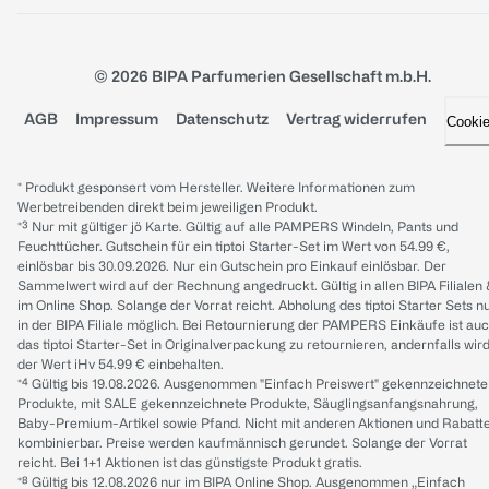
© 2026 BIPA Parfumerien Gesellschaft m.b.H.
AGB
Impressum
Datenschutz
Vertrag widerrufen
Cooki
* Produkt gesponsert vom Hersteller. Weitere Informationen zum
Werbetreibenden direkt beim jeweiligen Produkt.
*³ Nur mit gültiger jö Karte. Gültig auf alle PAMPERS Windeln, Pants und
Feuchttücher. Gutschein für ein tiptoi Starter-Set im Wert von 54.99 €,
einlösbar bis 30.09.2026. Nur ein Gutschein pro Einkauf einlösbar. Der
Sammelwert wird auf der Rechnung angedruckt. Gültig in allen BIPA Filialen
im Online Shop. Solange der Vorrat reicht. Abholung des tiptoi Starter Sets n
in der BIPA Filiale möglich. Bei Retournierung der PAMPERS Einkäufe ist au
das tiptoi Starter-Set in Originalverpackung zu retournieren, andernfalls wir
der Wert iHv 54.99 € einbehalten.
*⁴ Gültig bis 19.08.2026. Ausgenommen "Einfach Preiswert" gekennzeichnete
Produkte, mit SALE gekennzeichnete Produkte, Säuglingsanfangsnahrung,
Baby-Premium-Artikel sowie Pfand. Nicht mit anderen Aktionen und Rabatt
kombinierbar. Preise werden kaufmännisch gerundet. Solange der Vorrat
reicht. Bei 1+1 Aktionen ist das günstigste Produkt gratis.
*⁸ Gültig bis 12.08.2026 nur im BIPA Online Shop. Ausgenommen „Einfach