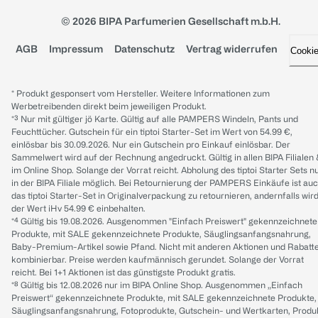
© 2026 BIPA Parfumerien Gesellschaft m.b.H.
AGB
Impressum
Datenschutz
Vertrag widerrufen
Cooki
* Produkt gesponsert vom Hersteller. Weitere Informationen zum
Werbetreibenden direkt beim jeweiligen Produkt.
*³ Nur mit gültiger jö Karte. Gültig auf alle PAMPERS Windeln, Pants und
Feuchttücher. Gutschein für ein tiptoi Starter-Set im Wert von 54.99 €,
einlösbar bis 30.09.2026. Nur ein Gutschein pro Einkauf einlösbar. Der
Sammelwert wird auf der Rechnung angedruckt. Gültig in allen BIPA Filialen
im Online Shop. Solange der Vorrat reicht. Abholung des tiptoi Starter Sets n
in der BIPA Filiale möglich. Bei Retournierung der PAMPERS Einkäufe ist au
das tiptoi Starter-Set in Originalverpackung zu retournieren, andernfalls wir
der Wert iHv 54.99 € einbehalten.
*⁴ Gültig bis 19.08.2026. Ausgenommen "Einfach Preiswert" gekennzeichnete
Produkte, mit SALE gekennzeichnete Produkte, Säuglingsanfangsnahrung,
Baby-Premium-Artikel sowie Pfand. Nicht mit anderen Aktionen und Rabatt
kombinierbar. Preise werden kaufmännisch gerundet. Solange der Vorrat
reicht. Bei 1+1 Aktionen ist das günstigste Produkt gratis.
*⁸ Gültig bis 12.08.2026 nur im BIPA Online Shop. Ausgenommen „Einfach
Preiswert“ gekennzeichnete Produkte, mit SALE gekennzeichnete Produkte,
Säuglingsanfangsnahrung, Fotoprodukte, Gutschein- und Wertkarten, Produ