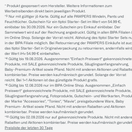
* Produkt gesponsert vom Hersteller. Weitere Informationen zum
Werbetreibenden direkt beim jeweiligen Produkt.
*³ Nur mit gültiger jö Karte. Gültig auf alle PAMPERS Windeln, Pants und
Feuchttücher. Gutschein für ein tiptoi Starter-Set im Wert von 54.99 €,
einlösbar bis 30.09.2026. Nur ein Gutschein pro Einkauf einlösbar. Der
Sammelwert wird auf der Rechnung angedruckt. Gültig in allen BIPA Filialen
im Online Shop. Solange der Vorrat reicht. Abholung des tiptoi Starter Sets n
in der BIPA Filiale möglich. Bei Retournierung der PAMPERS Einkäufe ist au
das tiptoi Starter-Set in Originalverpackung zu retournieren, andernfalls wir
der Wert iHv 54.99 € einbehalten.
*⁴ Gültig bis 19.08.2026. Ausgenommen "Einfach Preiswert" gekennzeichnete
Produkte, mit SALE gekennzeichnete Produkte, Säuglingsanfangsnahrung,
Baby-Premium-Artikel sowie Pfand. Nicht mit anderen Aktionen und Rabatt
kombinierbar. Preise werden kaufmännisch gerundet. Solange der Vorrat
reicht. Bei 1+1 Aktionen ist das günstigste Produkt gratis.
*⁸ Gültig bis 12.08.2026 nur im BIPA Online Shop. Ausgenommen „Einfach
Preiswert“ gekennzeichnete Produkte, mit SALE gekennzeichnete Produkte,
Säuglingsanfangsnahrung, Fotoprodukte, Gutschein- und Wertkarten, Produ
der Marke “Accessories“, “Tonies“, “Mavie“, preisgebundene Ware, Baby
Premium- Artikel sowie Pfand. Nicht mit anderen Rabatten und Aktionen
kombinierbar. Preise werden kaufmännisch gerundet.
*¹⁰ Gültig bis 02.09.2026 nur auf gekennzeichnete Produkte. Nicht mit ander
Rabatten und Aktionen kombinierbar. Preise werden kaufmännisch gerundet
Preisliste der letzten 30 Tage