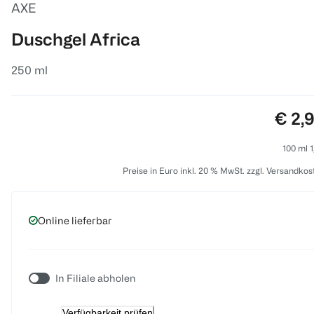
AXE
Duschgel Africa
250 ml
Preis
€ 2,
100 ml 1
Preise in Euro inkl. 20 % MwSt. zzgl. Versandkos
Online lieferbar
In Filiale abholen
Verfügbarkeit prüfen