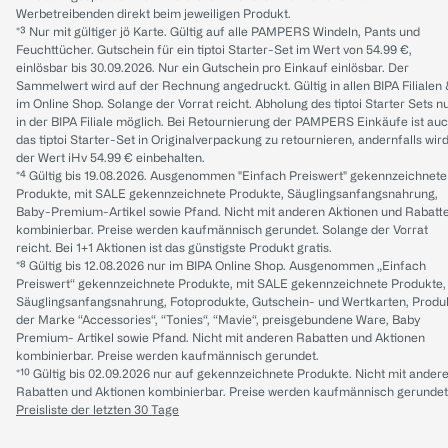
Werbetreibenden direkt beim jeweiligen Produkt.
*³ Nur mit gültiger jö Karte. Gültig auf alle PAMPERS Windeln, Pants und
Feuchttücher. Gutschein für ein tiptoi Starter-Set im Wert von 54.99 €,
einlösbar bis 30.09.2026. Nur ein Gutschein pro Einkauf einlösbar. Der
Sammelwert wird auf der Rechnung angedruckt. Gültig in allen BIPA Filialen
im Online Shop. Solange der Vorrat reicht. Abholung des tiptoi Starter Sets n
in der BIPA Filiale möglich. Bei Retournierung der PAMPERS Einkäufe ist au
das tiptoi Starter-Set in Originalverpackung zu retournieren, andernfalls wir
der Wert iHv 54.99 € einbehalten.
*⁴ Gültig bis 19.08.2026. Ausgenommen "Einfach Preiswert" gekennzeichnete
Produkte, mit SALE gekennzeichnete Produkte, Säuglingsanfangsnahrung,
Baby-Premium-Artikel sowie Pfand. Nicht mit anderen Aktionen und Rabatt
kombinierbar. Preise werden kaufmännisch gerundet. Solange der Vorrat
reicht. Bei 1+1 Aktionen ist das günstigste Produkt gratis.
*⁸ Gültig bis 12.08.2026 nur im BIPA Online Shop. Ausgenommen „Einfach
Preiswert“ gekennzeichnete Produkte, mit SALE gekennzeichnete Produkte,
Säuglingsanfangsnahrung, Fotoprodukte, Gutschein- und Wertkarten, Produ
der Marke “Accessories“, “Tonies“, “Mavie“, preisgebundene Ware, Baby
Premium- Artikel sowie Pfand. Nicht mit anderen Rabatten und Aktionen
kombinierbar. Preise werden kaufmännisch gerundet.
*¹⁰ Gültig bis 02.09.2026 nur auf gekennzeichnete Produkte. Nicht mit ander
Rabatten und Aktionen kombinierbar. Preise werden kaufmännisch gerundet
Preisliste der letzten 30 Tage