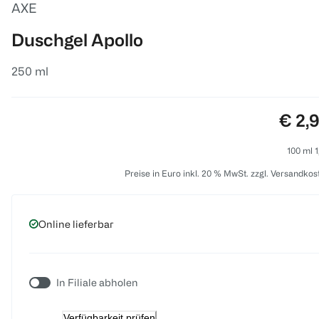
AXE
Duschgel Apollo
250 ml
Preis
€ 2,
100 ml 1
Preise in Euro inkl. 20 % MwSt. zzgl. Versandkos
Online lieferbar
In Filiale abholen
Verfügbarkeit prüfen