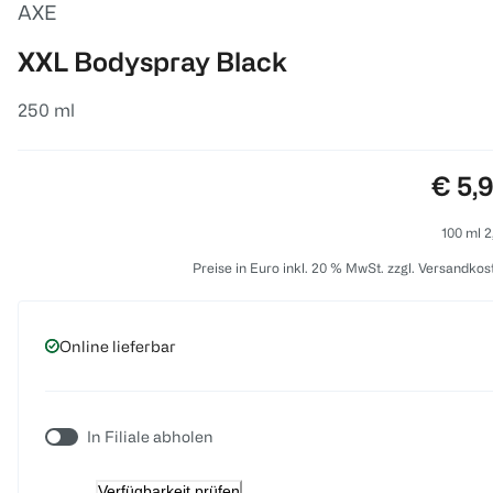
AXE
XXL Bodyspray Black
250 ml
Preis
€ 5,
100 ml 2
Preise in Euro inkl. 20 % MwSt. zzgl. Versandkos
Online lieferbar
In Filiale abholen
Verfügbarkeit prüfen