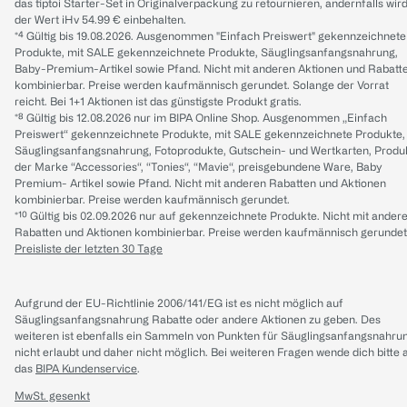
das tiptoi Starter-Set in Originalverpackung zu retournieren, andernfalls wir
der Wert iHv 54.99 € einbehalten.
*⁴ Gültig bis 19.08.2026. Ausgenommen "Einfach Preiswert" gekennzeichnete
Produkte, mit SALE gekennzeichnete Produkte, Säuglingsanfangsnahrung,
Baby-Premium-Artikel sowie Pfand. Nicht mit anderen Aktionen und Rabatt
kombinierbar. Preise werden kaufmännisch gerundet. Solange der Vorrat
reicht. Bei 1+1 Aktionen ist das günstigste Produkt gratis.
*⁸ Gültig bis 12.08.2026 nur im BIPA Online Shop. Ausgenommen „Einfach
Preiswert“ gekennzeichnete Produkte, mit SALE gekennzeichnete Produkte,
Säuglingsanfangsnahrung, Fotoprodukte, Gutschein- und Wertkarten, Produ
der Marke “Accessories“, “Tonies“, “Mavie“, preisgebundene Ware, Baby
Premium- Artikel sowie Pfand. Nicht mit anderen Rabatten und Aktionen
kombinierbar. Preise werden kaufmännisch gerundet.
*¹⁰ Gültig bis 02.09.2026 nur auf gekennzeichnete Produkte. Nicht mit ander
Rabatten und Aktionen kombinierbar. Preise werden kaufmännisch gerundet
Preisliste der letzten 30 Tage
Aufgrund der EU-Richtlinie 2006/141/EG ist es nicht möglich auf
Säuglingsanfangsnahrung Rabatte oder andere Aktionen zu geben. Des
weiteren ist ebenfalls ein Sammeln von Punkten für Säuglingsanfangsnahru
nicht erlaubt und daher nicht möglich.
Bei weiteren Fragen wende dich bitte 
das
BIPA Kundenservice
.
MwSt. gesenkt