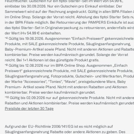
Feuchttücher. Gutschein für ein tiptoi Starter-Set im Wert von 54.99 €,
einlösbar bis 30.09.2026. Nur ein Gutschein pro Einkauf einlösbar. Der
Sammelwert wird auf der Rechnung angedruckt. Gültig in allen BIPA Filialen
im Online Shop. Solange der Vorrat reicht. Abholung des tiptoi Starter Sets n
in der BIPA Filiale möglich. Bei Retournierung der PAMPERS Einkäufe ist au
das tiptoi Starter-Set in Originalverpackung zu retournieren, andernfalls wir
der Wert iHv 54.99 € einbehalten.
*⁴ Gültig bis 19.08.2026. Ausgenommen "Einfach Preiswert" gekennzeichnete
Produkte, mit SALE gekennzeichnete Produkte, Säuglingsanfangsnahrung,
Baby-Premium-Artikel sowie Pfand. Nicht mit anderen Aktionen und Rabatt
kombinierbar. Preise werden kaufmännisch gerundet. Solange der Vorrat
reicht. Bei 1+1 Aktionen ist das günstigste Produkt gratis.
*⁸ Gültig bis 12.08.2026 nur im BIPA Online Shop. Ausgenommen „Einfach
Preiswert“ gekennzeichnete Produkte, mit SALE gekennzeichnete Produkte,
Säuglingsanfangsnahrung, Fotoprodukte, Gutschein- und Wertkarten, Produ
der Marke “Accessories“, “Tonies“, “Mavie“, preisgebundene Ware, Baby
Premium- Artikel sowie Pfand. Nicht mit anderen Rabatten und Aktionen
kombinierbar. Preise werden kaufmännisch gerundet.
*¹⁰ Gültig bis 02.09.2026 nur auf gekennzeichnete Produkte. Nicht mit ander
Rabatten und Aktionen kombinierbar. Preise werden kaufmännisch gerundet
Preisliste der letzten 30 Tage
Aufgrund der EU-Richtlinie 2006/141/EG ist es nicht möglich auf
Säuglingsanfangsnahrung Rabatte oder andere Aktionen zu geben. Des