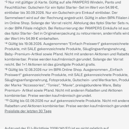
*³ Nur mit gültiger jö Karte. Gültig auf alle PAMPERS Windeln, Pants und
Feuchttücher. Gutschein für ein tiptoi Starter-Set im Wert von 54.99 €,
einlösbar bis 30.09.2026. Nur ein Gutschein pro Einkauf einlösbar. Der
Sammelwert wird auf der Rechnung angedruckt. Gültig in allen BIPA Filialen
im Online Shop. Solange der Vorrat reicht. Abholung des tiptoi Starter Sets n
in der BIPA Filiale möglich. Bei Retournierung der PAMPERS Einkäufe ist au
das tiptoi Starter-Set in Originalverpackung zu retournieren, andernfalls wir
der Wert iHv 54.99 € einbehalten.
*⁴ Gültig bis 19.08.2026. Ausgenommen "Einfach Preiswert" gekennzeichnete
Produkte, mit SALE gekennzeichnete Produkte, Säuglingsanfangsnahrung,
Baby-Premium-Artikel sowie Pfand. Nicht mit anderen Aktionen und Rabatt
kombinierbar. Preise werden kaufmännisch gerundet. Solange der Vorrat
reicht. Bei 1+1 Aktionen ist das günstigste Produkt gratis.
*⁸ Gültig bis 12.08.2026 nur im BIPA Online Shop. Ausgenommen „Einfach
Preiswert“ gekennzeichnete Produkte, mit SALE gekennzeichnete Produkte,
Säuglingsanfangsnahrung, Fotoprodukte, Gutschein- und Wertkarten, Produ
der Marke “Accessories“, “Tonies“, “Mavie“, preisgebundene Ware, Baby
Premium- Artikel sowie Pfand. Nicht mit anderen Rabatten und Aktionen
kombinierbar. Preise werden kaufmännisch gerundet.
*¹⁰ Gültig bis 02.09.2026 nur auf gekennzeichnete Produkte. Nicht mit ander
Rabatten und Aktionen kombinierbar. Preise werden kaufmännisch gerundet
Preisliste der letzten 30 Tage
Aufgrund der EU-Richtlinie 2006/141/EG ist es nicht möglich auf