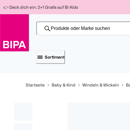
Weiter
Für
Für
Für
👉 Deck dich ein: 2+1 Gratis auf Bi Kids
zum
300 Ös
500 Ös
150 Ös
Inhalt
-20%
-10%
-15%
Sortiment
Startseite
Baby & Kind
Windeln & Wickeln
B