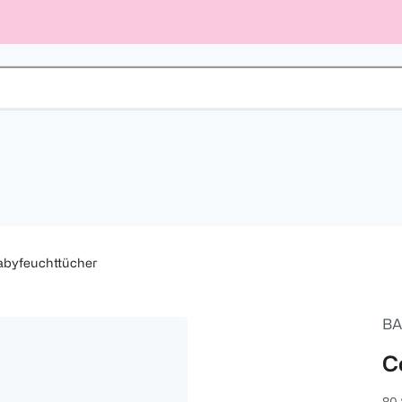
abyfeuchttücher
BA
C
80