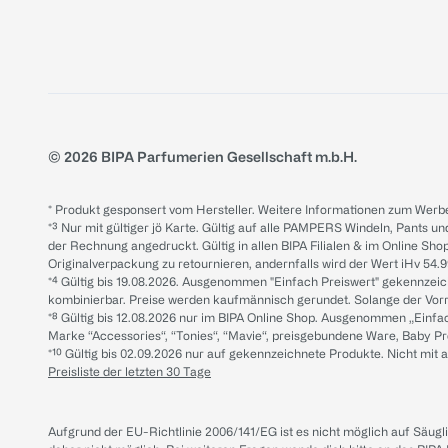
© 2026 BIPA Parfumerien Gesellschaft m.b.H.
* Produkt gesponsert vom Hersteller. Weitere Informationen zum Werbe
*³ Nur mit gültiger jö Karte. Gültig auf alle PAMPERS Windeln, Pants un
der Rechnung angedruckt. Gültig in allen BIPA Filialen & im Online Shop
Originalverpackung zu retournieren, andernfalls wird der Wert iHv 54.9
*⁴ Gültig bis 19.08.2026. Ausgenommen "Einfach Preiswert" gekennze
kombinierbar. Preise werden kaufmännisch gerundet. Solange der Vorrat 
*⁸ Gültig bis 12.08.2026 nur im BIPA Online Shop. Ausgenommen „Einf
Marke “Accessories“, “Tonies“, “Mavie“, preisgebundene Ware, Baby P
*¹⁰ Gültig bis 02.09.2026 nur auf gekennzeichnete Produkte. Nicht mi
Preisliste der letzten 30 Tage
Aufgrund der EU-Richtlinie 2006/141/EG ist es nicht möglich auf Säug