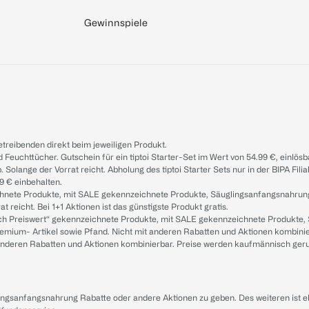
Gewinnspiele
treibenden direkt beim jeweiligen Produkt.
d Feuchttücher. Gutschein für ein tiptoi Starter-Set im Wert von 54.99 €, einlö
. Solange der Vorrat reicht. Abholung des tiptoi Starter Sets nur in der BIPA Fil
9 € einbehalten.
ichnete Produkte, mit SALE gekennzeichnete Produkte, Säuglingsanfangsnahrun
reicht. Bei 1+1 Aktionen ist das günstigste Produkt gratis.
ach Preiswert“ gekennzeichnete Produkte, mit SALE gekennzeichnete Produkte,
remium- Artikel sowie Pfand. Nicht mit anderen Rabatten und Aktionen kombini
t anderen Rabatten und Aktionen kombinierbar. Preise werden kaufmännisch ger
lingsanfangsnahrung Rabatte oder andere Aktionen zu geben. Des weiteren ist 