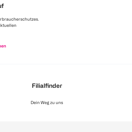
uf
rbraucherschutzes.
aktuellen
nen
Filialfinder
Dein Weg zu uns