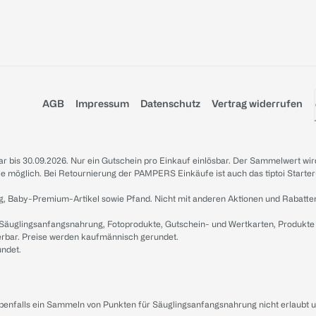
AGB
Impressum
Datenschutz
Vertrag widerrufen
sbar bis 30.09.2026. Nur ein Gutschein pro Einkauf einlösbar. Der Sammelwert wir
iale möglich. Bei Retournierung der PAMPERS Einkäufe ist auch das tiptoi Starter
g, Baby-Premium-Artikel sowie Pfand. Nicht mit anderen Aktionen und Rabatte
 Säuglingsanfangsnahrung, Fotoprodukte, Gutschein- und Wertkarten, Produkte
erbar. Preise werden kaufmännisch gerundet.
undet.
ebenfalls ein Sammeln von Punkten für Säuglingsanfangsnahrung nicht erlaubt 