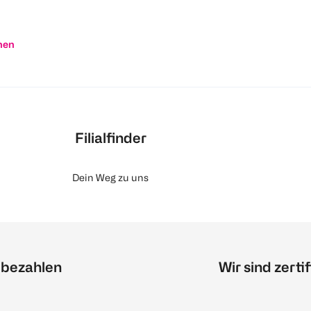
nen
Filialfinder
Dein Weg zu uns
 bezahlen
Wir sind zertif