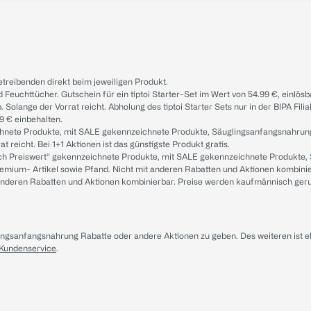
treibenden direkt beim jeweiligen Produkt.
d Feuchttücher. Gutschein für ein tiptoi Starter-Set im Wert von 54.99 €, einlö
. Solange der Vorrat reicht. Abholung des tiptoi Starter Sets nur in der BIPA Fil
9 € einbehalten.
ichnete Produkte, mit SALE gekennzeichnete Produkte, Säuglingsanfangsnahrun
reicht. Bei 1+1 Aktionen ist das günstigste Produkt gratis.
ach Preiswert“ gekennzeichnete Produkte, mit SALE gekennzeichnete Produkte,
remium- Artikel sowie Pfand. Nicht mit anderen Rabatten und Aktionen kombini
t anderen Rabatten und Aktionen kombinierbar. Preise werden kaufmännisch ger
lingsanfangsnahrung Rabatte oder andere Aktionen zu geben. Des weiteren ist 
 Kundenservice
.