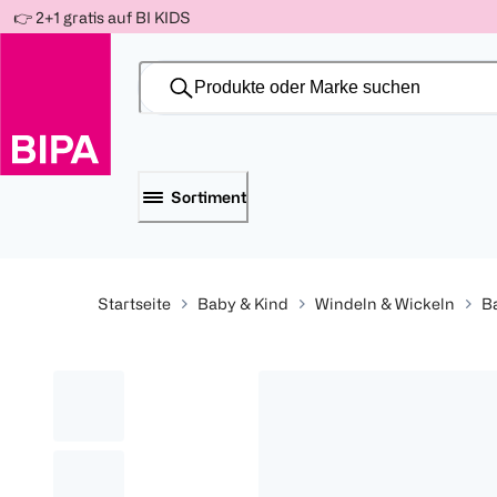
Weiter
👉 2+1 gratis auf BI KIDS
Für
Für
Für
zum
300 Ös
500 Ös
150 Ös
Inhalt
-20%
-10%
-15%
Sortiment
Startseite
Baby & Kind
Windeln & Wickeln
B