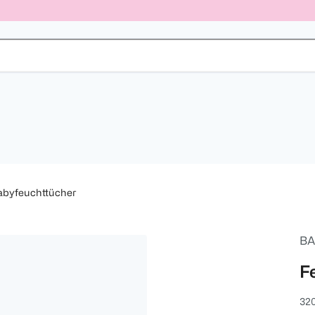
abyfeuchttücher
BA
F
32