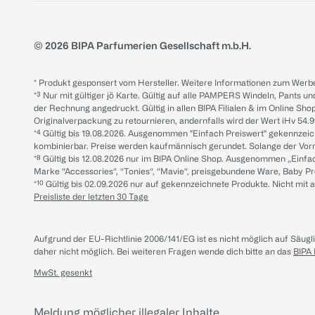
© 2026 BIPA Parfumerien Gesellschaft m.b.H.
* Produkt gesponsert vom Hersteller. Weitere Informationen zum Werbe
*³ Nur mit gültiger jö Karte. Gültig auf alle PAMPERS Windeln, Pants un
der Rechnung angedruckt. Gültig in allen BIPA Filialen & im Online Shop
Originalverpackung zu retournieren, andernfalls wird der Wert iHv 54.9
*⁴ Gültig bis 19.08.2026. Ausgenommen "Einfach Preiswert" gekennze
kombinierbar. Preise werden kaufmännisch gerundet. Solange der Vorrat 
*⁸ Gültig bis 12.08.2026 nur im BIPA Online Shop. Ausgenommen „Einf
Marke “Accessories“, “Tonies“, “Mavie“, preisgebundene Ware, Baby P
*¹⁰ Gültig bis 02.09.2026 nur auf gekennzeichnete Produkte. Nicht mi
Preisliste der letzten 30 Tage
Aufgrund der EU-Richtlinie 2006/141/EG ist es nicht möglich auf Säug
daher nicht möglich.
Bei weiteren Fragen wende dich bitte an das
BIPA
MwSt. gesenkt
Meldung möglicher illegaler Inhalte