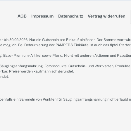
AGB
Impressum
Datenschutz
Vertrag widerrufen
sbar bis 30.09.2026. Nur ein Gutschein pro Einkauf einlösbar. Der Sammelwert wir
iale möglich. Bei Retournierung der PAMPERS Einkäufe ist auch das tiptoi Starter
g, Baby-Premium-Artikel sowie Pfand. Nicht mit anderen Aktionen und Rabatte
 Säuglingsanfangsnahrung, Fotoprodukte, Gutschein- und Wertkarten, Produkte
erbar. Preise werden kaufmännisch gerundet.
undet.
ebenfalls ein Sammeln von Punkten für Säuglingsanfangsnahrung nicht erlaubt 