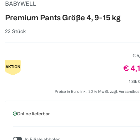
BABYWELL
Premium Pants Größe 4, 9-15 kg
22 Stück
Alte
€ 5
Prei
€ 4,
1 Stk 
Preise in Euro inkl. 20 % MwSt. zzgl. Versandkos
Online lieferbar
In Filiale abholen