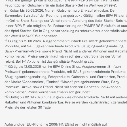
*³ Nur mit gültiger jö Karte. Gültig auf alle PAMPERS Windeln, Pants und
Feuchttücher. Gutschein für ein tiptoi Starter-Set im Wert von 54.99 €,
einlösbar bis 30.09.2026. Nur ein Gutschein pro Einkauf einlösbar. Der
Sammelwert wird auf der Rechnung angedruckt. Gültig in allen BIPA Filialen
im Online Shop. Solange der Vorrat reicht. Abholung des tiptoi Starter Sets n
in der BIPA Filiale möglich. Bei Retournierung der PAMPERS Einkäufe ist au
das tiptoi Starter-Set in Originalverpackung zu retournieren, andernfalls wir
der Wert iHv 54.99 € einbehalten.
*⁴ Gültig bis 19.08.2026. Ausgenommen "Einfach Preiswert" gekennzeichnete
Produkte, mit SALE gekennzeichnete Produkte, Säuglingsanfangsnahrung,
Baby-Premium-Artikel sowie Pfand. Nicht mit anderen Aktionen und Rabatt
kombinierbar. Preise werden kaufmännisch gerundet. Solange der Vorrat
reicht. Bei 1+1 Aktionen ist das günstigste Produkt gratis.
*⁸ Gültig bis 12.08.2026 nur im BIPA Online Shop. Ausgenommen „Einfach
Preiswert“ gekennzeichnete Produkte, mit SALE gekennzeichnete Produkte,
Säuglingsanfangsnahrung, Fotoprodukte, Gutschein- und Wertkarten, Produ
der Marke “Accessories“, “Tonies“, “Mavie“, preisgebundene Ware, Baby
Premium- Artikel sowie Pfand. Nicht mit anderen Rabatten und Aktionen
kombinierbar. Preise werden kaufmännisch gerundet.
*¹⁰ Gültig bis 02.09.2026 nur auf gekennzeichnete Produkte. Nicht mit ander
Rabatten und Aktionen kombinierbar. Preise werden kaufmännisch gerundet
Preisliste der letzten 30 Tage
Aufgrund der EU-Richtlinie 2006/141/EG ist es nicht möglich auf