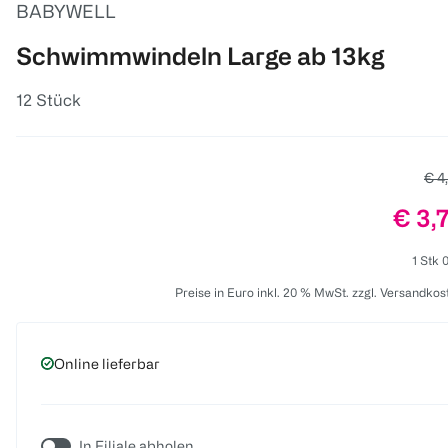
BABYWELL
Schwimmwindeln Large ab 13kg
12 Stück
Alte
€ 4
Preis
€ 3,
1 Stk 
Preise in Euro inkl. 20 % MwSt. zzgl. Versandkos
Online lieferbar
In Filiale abholen