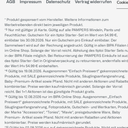
AGB
Impressum
Datenschutz
Vertrag widerrufen
Cooki
* Produkt gesponsert vom Hersteller. Weitere Informationen zum
Werbetreibenden direkt beim jeweiligen Produkt.
*³ Nur mit gültiger jö Karte. Gültig auf alle PAMPERS Windeln, Pants und
Feuchttücher. Gutschein für ein tiptoi Starter-Set im Wert von 54.99 €,
einlösbar bis 30.09.2026. Nur ein Gutschein pro Einkauf einlösbar. Der
Sammelwert wird auf der Rechnung angedruckt. Gültig in allen BIPA Filialen
im Online Shop. Solange der Vorrat reicht. Abholung des tiptoi Starter Sets n
in der BIPA Filiale möglich. Bei Retournierung der PAMPERS Einkäufe ist au
das tiptoi Starter-Set in Originalverpackung zu retournieren, andernfalls wir
der Wert iHv 54.99 € einbehalten.
*⁴ Gültig bis 19.08.2026. Ausgenommen "Einfach Preiswert" gekennzeichnete
Produkte, mit SALE gekennzeichnete Produkte, Säuglingsanfangsnahrung,
Baby-Premium-Artikel sowie Pfand. Nicht mit anderen Aktionen und Rabatt
kombinierbar. Preise werden kaufmännisch gerundet. Solange der Vorrat
reicht. Bei 1+1 Aktionen ist das günstigste Produkt gratis.
*⁸ Gültig bis 12.08.2026 nur im BIPA Online Shop. Ausgenommen „Einfach
Preiswert“ gekennzeichnete Produkte, mit SALE gekennzeichnete Produkte,
Säuglingsanfangsnahrung, Fotoprodukte, Gutschein- und Wertkarten, Produ
der Marke “Accessories“, “Tonies“, “Mavie“, preisgebundene Ware, Baby
Premium- Artikel sowie Pfand. Nicht mit anderen Rabatten und Aktionen
kombinierbar. Preise werden kaufmännisch gerundet.
*¹⁰ Gültig bis 02.09.2026 nur auf gekennzeichnete Produkte. Nicht mit ander