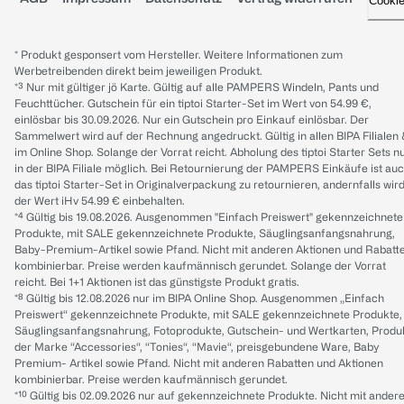
Cooki
* Produkt gesponsert vom Hersteller. Weitere Informationen zum
Werbetreibenden direkt beim jeweiligen Produkt.
*³ Nur mit gültiger jö Karte. Gültig auf alle PAMPERS Windeln, Pants und
Feuchttücher. Gutschein für ein tiptoi Starter-Set im Wert von 54.99 €,
einlösbar bis 30.09.2026. Nur ein Gutschein pro Einkauf einlösbar. Der
Sammelwert wird auf der Rechnung angedruckt. Gültig in allen BIPA Filialen
im Online Shop. Solange der Vorrat reicht. Abholung des tiptoi Starter Sets n
in der BIPA Filiale möglich. Bei Retournierung der PAMPERS Einkäufe ist au
das tiptoi Starter-Set in Originalverpackung zu retournieren, andernfalls wir
der Wert iHv 54.99 € einbehalten.
*⁴ Gültig bis 19.08.2026. Ausgenommen "Einfach Preiswert" gekennzeichnete
Produkte, mit SALE gekennzeichnete Produkte, Säuglingsanfangsnahrung,
Baby-Premium-Artikel sowie Pfand. Nicht mit anderen Aktionen und Rabatt
kombinierbar. Preise werden kaufmännisch gerundet. Solange der Vorrat
reicht. Bei 1+1 Aktionen ist das günstigste Produkt gratis.
*⁸ Gültig bis 12.08.2026 nur im BIPA Online Shop. Ausgenommen „Einfach
Preiswert“ gekennzeichnete Produkte, mit SALE gekennzeichnete Produkte,
Säuglingsanfangsnahrung, Fotoprodukte, Gutschein- und Wertkarten, Produ
der Marke “Accessories“, “Tonies“, “Mavie“, preisgebundene Ware, Baby
Premium- Artikel sowie Pfand. Nicht mit anderen Rabatten und Aktionen
kombinierbar. Preise werden kaufmännisch gerundet.
*¹⁰ Gültig bis 02.09.2026 nur auf gekennzeichnete Produkte. Nicht mit ander