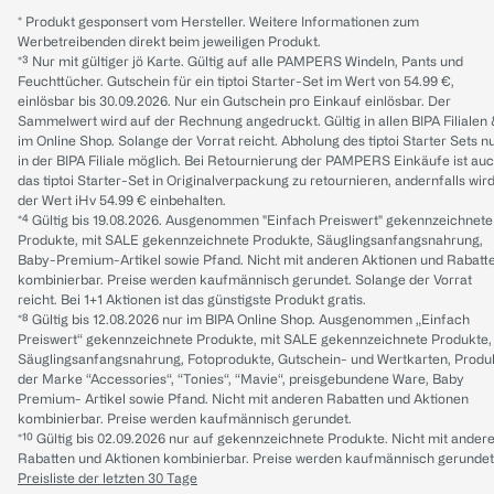
* Produkt gesponsert vom Hersteller. Weitere Informationen zum
Werbetreibenden direkt beim jeweiligen Produkt.
*³ Nur mit gültiger jö Karte. Gültig auf alle PAMPERS Windeln, Pants und
Feuchttücher. Gutschein für ein tiptoi Starter-Set im Wert von 54.99 €,
einlösbar bis 30.09.2026. Nur ein Gutschein pro Einkauf einlösbar. Der
Sammelwert wird auf der Rechnung angedruckt. Gültig in allen BIPA Filialen
im Online Shop. Solange der Vorrat reicht. Abholung des tiptoi Starter Sets n
in der BIPA Filiale möglich. Bei Retournierung der PAMPERS Einkäufe ist au
das tiptoi Starter-Set in Originalverpackung zu retournieren, andernfalls wir
der Wert iHv 54.99 € einbehalten.
*⁴ Gültig bis 19.08.2026. Ausgenommen "Einfach Preiswert" gekennzeichnete
Produkte, mit SALE gekennzeichnete Produkte, Säuglingsanfangsnahrung,
Baby-Premium-Artikel sowie Pfand. Nicht mit anderen Aktionen und Rabatt
kombinierbar. Preise werden kaufmännisch gerundet. Solange der Vorrat
reicht. Bei 1+1 Aktionen ist das günstigste Produkt gratis.
*⁸ Gültig bis 12.08.2026 nur im BIPA Online Shop. Ausgenommen „Einfach
Preiswert“ gekennzeichnete Produkte, mit SALE gekennzeichnete Produkte,
Säuglingsanfangsnahrung, Fotoprodukte, Gutschein- und Wertkarten, Produ
der Marke “Accessories“, “Tonies“, “Mavie“, preisgebundene Ware, Baby
Premium- Artikel sowie Pfand. Nicht mit anderen Rabatten und Aktionen
kombinierbar. Preise werden kaufmännisch gerundet.
*¹⁰ Gültig bis 02.09.2026 nur auf gekennzeichnete Produkte. Nicht mit ander
Rabatten und Aktionen kombinierbar. Preise werden kaufmännisch gerundet
Preisliste der letzten 30 Tage