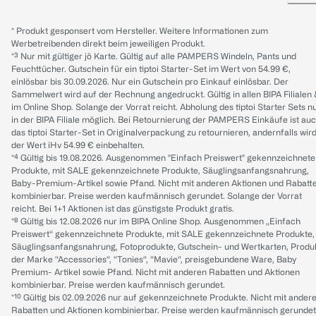
* Produkt gesponsert vom Hersteller. Weitere Informationen zum
Werbetreibenden direkt beim jeweiligen Produkt.
*³ Nur mit gültiger jö Karte. Gültig auf alle PAMPERS Windeln, Pants und
Feuchttücher. Gutschein für ein tiptoi Starter-Set im Wert von 54.99 €,
einlösbar bis 30.09.2026. Nur ein Gutschein pro Einkauf einlösbar. Der
Sammelwert wird auf der Rechnung angedruckt. Gültig in allen BIPA Filialen
im Online Shop. Solange der Vorrat reicht. Abholung des tiptoi Starter Sets n
in der BIPA Filiale möglich. Bei Retournierung der PAMPERS Einkäufe ist au
das tiptoi Starter-Set in Originalverpackung zu retournieren, andernfalls wir
der Wert iHv 54.99 € einbehalten.
*⁴ Gültig bis 19.08.2026. Ausgenommen "Einfach Preiswert" gekennzeichnete
Produkte, mit SALE gekennzeichnete Produkte, Säuglingsanfangsnahrung,
Baby-Premium-Artikel sowie Pfand. Nicht mit anderen Aktionen und Rabatt
kombinierbar. Preise werden kaufmännisch gerundet. Solange der Vorrat
reicht. Bei 1+1 Aktionen ist das günstigste Produkt gratis.
*⁸ Gültig bis 12.08.2026 nur im BIPA Online Shop. Ausgenommen „Einfach
Preiswert“ gekennzeichnete Produkte, mit SALE gekennzeichnete Produkte,
Säuglingsanfangsnahrung, Fotoprodukte, Gutschein- und Wertkarten, Produ
der Marke “Accessories“, “Tonies“, “Mavie“, preisgebundene Ware, Baby
Premium- Artikel sowie Pfand. Nicht mit anderen Rabatten und Aktionen
kombinierbar. Preise werden kaufmännisch gerundet.
*¹⁰ Gültig bis 02.09.2026 nur auf gekennzeichnete Produkte. Nicht mit ander
Rabatten und Aktionen kombinierbar. Preise werden kaufmännisch gerundet