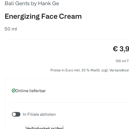
Bali Gents by Hank Ge
Energizing Face Cream
50 ml
Preis
€ 3,
100 ml 7
Preise in Euro inkl. 20 % MwSt. zzgl. Versandkos
Online lieferbar
In Filiale abholen
Verfügbarkeit prüfen