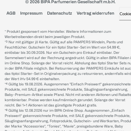
© 2026 BIPA Parfumerien Gesellschaft m.b.H.
AGB
Impressum
Datenschutz
Vertrag widerrufen
Cooki
* Produkt gesponsert vom Hersteller. Weitere Informationen zum
Werbetreibenden direkt beim jeweiligen Produkt.
*³ Nur mit gültiger jö Karte. Gültig auf alle PAMPERS Windeln, Pants und
Feuchttücher. Gutschein für ein tiptoi Starter-Set im Wert von 54.99 €,
einlösbar bis 30.09.2026. Nur ein Gutschein pro Einkauf einlösbar. Der
Sammelwert wird auf der Rechnung angedruckt. Gültig in allen BIPA Filialen
im Online Shop. Solange der Vorrat reicht. Abholung des tiptoi Starter Sets n
in der BIPA Filiale möglich. Bei Retournierung der PAMPERS Einkäufe ist au
das tiptoi Starter-Set in Originalverpackung zu retournieren, andernfalls wir
der Wert iHv 54.99 € einbehalten.
*⁴ Gültig bis 19.08.2026. Ausgenommen "Einfach Preiswert" gekennzeichnete
Produkte, mit SALE gekennzeichnete Produkte, Säuglingsanfangsnahrung,
Baby-Premium-Artikel sowie Pfand. Nicht mit anderen Aktionen und Rabatt
kombinierbar. Preise werden kaufmännisch gerundet. Solange der Vorrat
reicht. Bei 1+1 Aktionen ist das günstigste Produkt gratis.
*⁸ Gültig bis 12.08.2026 nur im BIPA Online Shop. Ausgenommen „Einfach
Preiswert“ gekennzeichnete Produkte, mit SALE gekennzeichnete Produkte,
Säuglingsanfangsnahrung, Fotoprodukte, Gutschein- und Wertkarten, Produ
der Marke “Accessories“, “Tonies“, “Mavie“, preisgebundene Ware, Baby