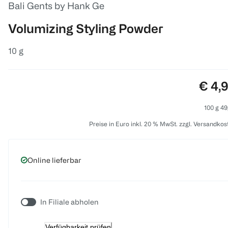
Bali Gents by Hank Ge
Volumizing Styling Powder
10 g
Preis
€ 4,
100 g 49
Preise in Euro inkl. 20 % MwSt. zzgl. Versandkos
Online lieferbar
In Filiale abholen
Verfügbarkeit prüfen