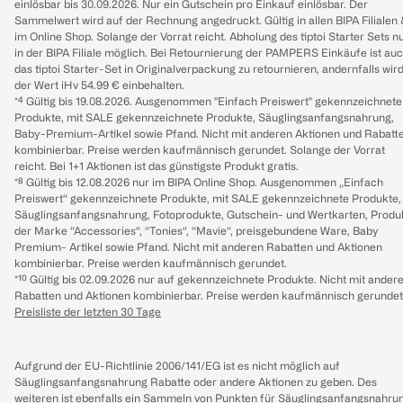
einlösbar bis 30.09.2026. Nur ein Gutschein pro Einkauf einlösbar. Der
Sammelwert wird auf der Rechnung angedruckt. Gültig in allen BIPA Filialen
im Online Shop. Solange der Vorrat reicht. Abholung des tiptoi Starter Sets n
in der BIPA Filiale möglich. Bei Retournierung der PAMPERS Einkäufe ist au
das tiptoi Starter-Set in Originalverpackung zu retournieren, andernfalls wir
der Wert iHv 54.99 € einbehalten.
*⁴ Gültig bis 19.08.2026. Ausgenommen "Einfach Preiswert" gekennzeichnete
Produkte, mit SALE gekennzeichnete Produkte, Säuglingsanfangsnahrung,
Baby-Premium-Artikel sowie Pfand. Nicht mit anderen Aktionen und Rabatt
kombinierbar. Preise werden kaufmännisch gerundet. Solange der Vorrat
reicht. Bei 1+1 Aktionen ist das günstigste Produkt gratis.
*⁸ Gültig bis 12.08.2026 nur im BIPA Online Shop. Ausgenommen „Einfach
Preiswert“ gekennzeichnete Produkte, mit SALE gekennzeichnete Produkte,
Säuglingsanfangsnahrung, Fotoprodukte, Gutschein- und Wertkarten, Produ
der Marke “Accessories“, “Tonies“, “Mavie“, preisgebundene Ware, Baby
Premium- Artikel sowie Pfand. Nicht mit anderen Rabatten und Aktionen
kombinierbar. Preise werden kaufmännisch gerundet.
*¹⁰ Gültig bis 02.09.2026 nur auf gekennzeichnete Produkte. Nicht mit ander
Rabatten und Aktionen kombinierbar. Preise werden kaufmännisch gerundet
Preisliste der letzten 30 Tage
Aufgrund der EU-Richtlinie 2006/141/EG ist es nicht möglich auf
Säuglingsanfangsnahrung Rabatte oder andere Aktionen zu geben. Des
weiteren ist ebenfalls ein Sammeln von Punkten für Säuglingsanfangsnahru