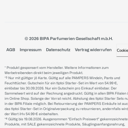
© 2026 BIPA Parfumerien Gesellschaft m.b.H.
AGB
Impressum
Datenschutz
Vertrag widerrufen
Cooki
* Produkt gesponsert vom Hersteller. Weitere Informationen zum
Werbetreibenden direkt beim jeweiligen Produkt.
*³ Nur mit gültiger jö Karte. Gültig auf alle PAMPERS Windeln, Pants und
Feuchttücher. Gutschein für ein tiptoi Starter-Set im Wert von 54.99 €,
einlösbar bis 30.09.2026. Nur ein Gutschein pro Einkauf einlösbar. Der
Sammelwert wird auf der Rechnung angedruckt. Gültig in allen BIPA Filialen
im Online Shop. Solange der Vorrat reicht. Abholung des tiptoi Starter Sets n
in der BIPA Filiale möglich. Bei Retournierung der PAMPERS Einkäufe ist au
das tiptoi Starter-Set in Originalverpackung zu retournieren, andernfalls wir
der Wert iHv 54.99 € einbehalten.
*⁴ Gültig bis 19.08.2026. Ausgenommen "Einfach Preiswert" gekennzeichnete
Produkte, mit SALE gekennzeichnete Produkte, Säuglingsanfangsnahrung,