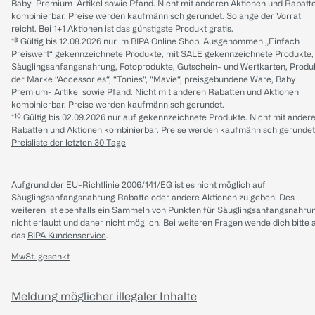
Baby-Premium-Artikel sowie Pfand. Nicht mit anderen Aktionen und Rabatt
kombinierbar. Preise werden kaufmännisch gerundet. Solange der Vorrat
reicht. Bei 1+1 Aktionen ist das günstigste Produkt gratis.
*⁸ Gültig bis 12.08.2026 nur im BIPA Online Shop. Ausgenommen „Einfach
Preiswert“ gekennzeichnete Produkte, mit SALE gekennzeichnete Produkte,
Säuglingsanfangsnahrung, Fotoprodukte, Gutschein- und Wertkarten, Produ
der Marke “Accessories“, “Tonies“, “Mavie“, preisgebundene Ware, Baby
Premium- Artikel sowie Pfand. Nicht mit anderen Rabatten und Aktionen
kombinierbar. Preise werden kaufmännisch gerundet.
*¹⁰ Gültig bis 02.09.2026 nur auf gekennzeichnete Produkte. Nicht mit ander
Rabatten und Aktionen kombinierbar. Preise werden kaufmännisch gerundet
Preisliste der letzten 30 Tage
Aufgrund der EU-Richtlinie 2006/141/EG ist es nicht möglich auf
Säuglingsanfangsnahrung Rabatte oder andere Aktionen zu geben. Des
weiteren ist ebenfalls ein Sammeln von Punkten für Säuglingsanfangsnahru
nicht erlaubt und daher nicht möglich.
Bei weiteren Fragen wende dich bitte 
das
BIPA Kundenservice
.
MwSt. gesenkt
Meldung möglicher illegaler Inhalte