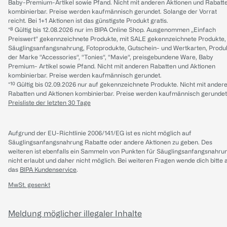
Baby-Premium-Artikel sowie Pfand. Nicht mit anderen Aktionen und Rabatt
kombinierbar. Preise werden kaufmännisch gerundet. Solange der Vorrat
reicht. Bei 1+1 Aktionen ist das günstigste Produkt gratis.
*⁸ Gültig bis 12.08.2026 nur im BIPA Online Shop. Ausgenommen „Einfach
Preiswert“ gekennzeichnete Produkte, mit SALE gekennzeichnete Produkte,
Säuglingsanfangsnahrung, Fotoprodukte, Gutschein- und Wertkarten, Produ
der Marke “Accessories“, “Tonies“, “Mavie“, preisgebundene Ware, Baby
Premium- Artikel sowie Pfand. Nicht mit anderen Rabatten und Aktionen
kombinierbar. Preise werden kaufmännisch gerundet.
*¹⁰ Gültig bis 02.09.2026 nur auf gekennzeichnete Produkte. Nicht mit ander
Rabatten und Aktionen kombinierbar. Preise werden kaufmännisch gerundet
Preisliste der letzten 30 Tage
Aufgrund der EU-Richtlinie 2006/141/EG ist es nicht möglich auf
Säuglingsanfangsnahrung Rabatte oder andere Aktionen zu geben. Des
weiteren ist ebenfalls ein Sammeln von Punkten für Säuglingsanfangsnahru
nicht erlaubt und daher nicht möglich.
Bei weiteren Fragen wende dich bitte 
das
BIPA Kundenservice
.
MwSt. gesenkt
Meldung möglicher illegaler Inhalte