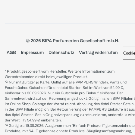
© 2026 BIPA Parfumerien Gesellschaft m.b.H.
AGB
Impressum
Datenschutz
Vertrag widerrufen
Cooki
* Produkt gesponsert vom Hersteller. Weitere Informationen zum
Werbetreibenden direkt beim jeweiligen Produkt.
*³ Nur mit gültiger jö Karte. Gültig auf alle PAMPERS Windeln, Pants und
Feuchttücher. Gutschein für ein tiptoi Starter-Set im Wert von 54.99 €,
einlösbar bis 30.09.2026. Nur ein Gutschein pro Einkauf einlösbar. Der
Sammelwert wird auf der Rechnung angedruckt. Gültig in allen BIPA Filialen
im Online Shop. Solange der Vorrat reicht. Abholung des tiptoi Starter Sets n
in der BIPA Filiale möglich. Bei Retournierung der PAMPERS Einkäufe ist au
das tiptoi Starter-Set in Originalverpackung zu retournieren, andernfalls wir
der Wert iHv 54.99 € einbehalten.
*⁴ Gültig bis 19.08.2026. Ausgenommen "Einfach Preiswert" gekennzeichnete
Produkte, mit SALE gekennzeichnete Produkte, Säuglingsanfangsnahrung,