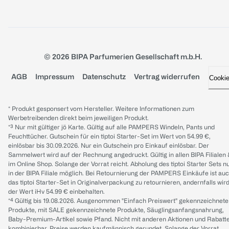
© 2026 BIPA Parfumerien Gesellschaft m.b.H.
AGB
Impressum
Datenschutz
Vertrag widerrufen
Cooki
* Produkt gesponsert vom Hersteller. Weitere Informationen zum
Werbetreibenden direkt beim jeweiligen Produkt.
*³ Nur mit gültiger jö Karte. Gültig auf alle PAMPERS Windeln, Pants und
Feuchttücher. Gutschein für ein tiptoi Starter-Set im Wert von 54.99 €,
einlösbar bis 30.09.2026. Nur ein Gutschein pro Einkauf einlösbar. Der
Sammelwert wird auf der Rechnung angedruckt. Gültig in allen BIPA Filialen
im Online Shop. Solange der Vorrat reicht. Abholung des tiptoi Starter Sets n
in der BIPA Filiale möglich. Bei Retournierung der PAMPERS Einkäufe ist au
das tiptoi Starter-Set in Originalverpackung zu retournieren, andernfalls wir
der Wert iHv 54.99 € einbehalten.
*⁴ Gültig bis 19.08.2026. Ausgenommen "Einfach Preiswert" gekennzeichnete
Produkte, mit SALE gekennzeichnete Produkte, Säuglingsanfangsnahrung,
Baby-Premium-Artikel sowie Pfand. Nicht mit anderen Aktionen und Rabatt
kombinierbar. Preise werden kaufmännisch gerundet. Solange der Vorrat